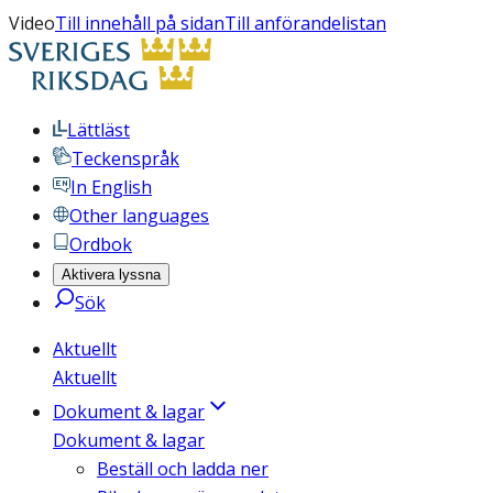
Video
Till innehåll på sidan
Till anförandelistan
Lättläst
Teckenspråk
In English
Other languages
Ordbok
Aktivera lyssna
Sök
Aktuellt
Aktuellt
Dokument & lagar
Dokument & lagar
Beställ och ladda ner