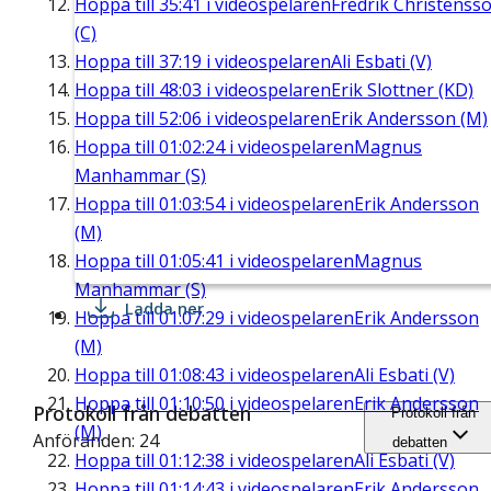
Hoppa till
35:41
i videospelaren
Fredrik Christenss
(C)
Hoppa till
37:19
i videospelaren
Ali Esbati (V)
Hoppa till
48:03
i videospelaren
Erik Slottner (KD)
Hoppa till
52:06
i videospelaren
Erik Andersson (M)
Hoppa till
01:02:24
i videospelaren
Magnus
Manhammar (S)
Hoppa till
01:03:54
i videospelaren
Erik Andersson
(M)
Hoppa till
01:05:41
i videospelaren
Magnus
Manhammar (S)
Ladda ner
Hoppa till
01:07:29
i videospelaren
Erik Andersson
(M)
Hoppa till
01:08:43
i videospelaren
Ali Esbati (V)
Hoppa till
01:10:50
i videospelaren
Erik Andersson
Protokoll från debatten
Protokoll från
(M)
Anföranden: 24
debatten
Hoppa till
01:12:38
i videospelaren
Ali Esbati (V)
Hoppa till
01:14:43
i videospelaren
Erik Andersson