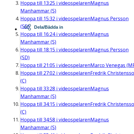
Hoppa till
13:25
i videospelaren
Magnus
Manhammar (S)
Hoppa till
15:32
i videospelaren
Magnus Persson
(SD)
Dela/Bädda in
Hoppa till
16:24
i videospelaren
Magnus
Manhammar (S)
Hoppa till
18:15
i videospelaren
Magnus Persson
(SD)
Hoppa till
21:05
i videospelaren
Marco Venegas (M
Hoppa till
27:02
i videospelaren
Fredrik Christenss
(C)
Hoppa till
33:28
i videospelaren
Magnus
Manhammar (S)
Hoppa till
34:15
i videospelaren
Fredrik Christenss
(C)
Hoppa till
34:58
i videospelaren
Magnus
Manhammar (S)