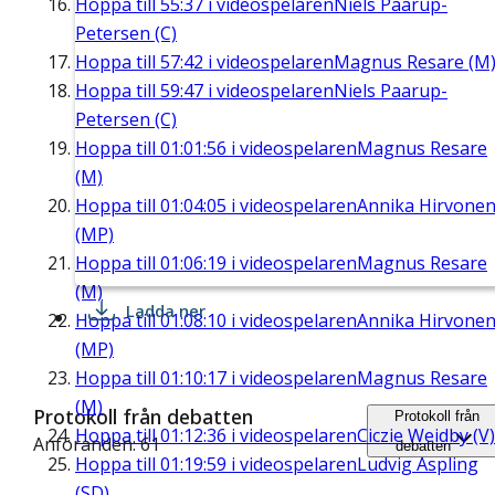
Hoppa till
55:37
i videospelaren
Niels Paarup-
Petersen (C)
Hoppa till
57:42
i videospelaren
Magnus Resare (M
Hoppa till
59:47
i videospelaren
Niels Paarup-
Petersen (C)
Hoppa till
01:01:56
i videospelaren
Magnus Resare
(M)
Hoppa till
01:04:05
i videospelaren
Annika Hirvone
(MP)
Hoppa till
01:06:19
i videospelaren
Magnus Resare
(M)
Ladda ner
Hoppa till
01:08:10
i videospelaren
Annika Hirvone
(MP)
Hoppa till
01:10:17
i videospelaren
Magnus Resare
(M)
Protokoll från debatten
Protokoll från
Hoppa till
01:12:36
i videospelaren
Ciczie Weidby (V)
Anföranden: 61
debatten
Hoppa till
01:19:59
i videospelaren
Ludvig Aspling
(SD)