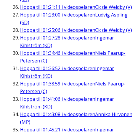
Hoppa till
01:21:11
i videospelaren
Ciczie Weidby (V)
Hoppa till
01:23:00
i videospelaren
Ludvig Aspling
(SD)
Hoppa till
01:25:06
i videospelaren
Ciczie Weidby (V)
Hoppa till
01:27:28
i videospelaren
Ingemar
Kihlström (KD)
Hoppa till
01:34:46
i videospelaren
Niels Paarup-
Petersen (C)
Hoppa till
01:36:52
i videospelaren
Ingemar
Kihlström (KD)
Hoppa till
01:38:59
i videospelaren
Niels Paarup-
Petersen (C)
Hoppa till
01:41:06
i videospelaren
Ingemar
Kihlström (KD)
Hoppa till
01:43:08
i videospelaren
Annika Hirvone
(MP)
Hoppa till
01:45:21
i videospelaren
Ingemar