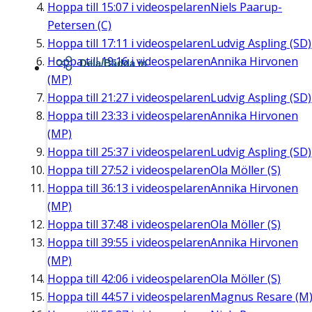
Hoppa till
15:07
i videospelaren
Niels Paarup-
Petersen (C)
Hoppa till
17:11
i videospelaren
Ludvig Aspling (SD)
Hoppa till
19:16
i videospelaren
Annika Hirvonen
Dela/Bädda in
(MP)
Hoppa till
21:27
i videospelaren
Ludvig Aspling (SD)
Hoppa till
23:33
i videospelaren
Annika Hirvonen
(MP)
Hoppa till
25:37
i videospelaren
Ludvig Aspling (SD)
Hoppa till
27:52
i videospelaren
Ola Möller (S)
Hoppa till
36:13
i videospelaren
Annika Hirvonen
(MP)
Hoppa till
37:48
i videospelaren
Ola Möller (S)
Hoppa till
39:55
i videospelaren
Annika Hirvonen
(MP)
Hoppa till
42:06
i videospelaren
Ola Möller (S)
Hoppa till
44:57
i videospelaren
Magnus Resare (M