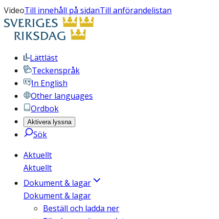
Video
Till innehåll på sidan
Till anförandelistan
Lättläst
Teckenspråk
In English
Other languages
Ordbok
Aktivera lyssna
Sök
Aktuellt
Aktuellt
Dokument & lagar
Dokument & lagar
Beställ och ladda ner