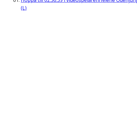
Hoppa till
02:56:39
i videospelaren
Helene Odenjun
(L)