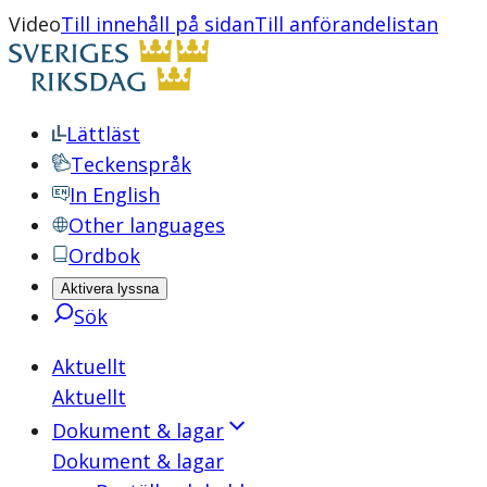
Video
Till innehåll på sidan
Till anförandelistan
Lättläst
Teckenspråk
In English
Other languages
Ordbok
Aktivera lyssna
Sök
Aktuellt
Aktuellt
Dokument & lagar
Dokument & lagar