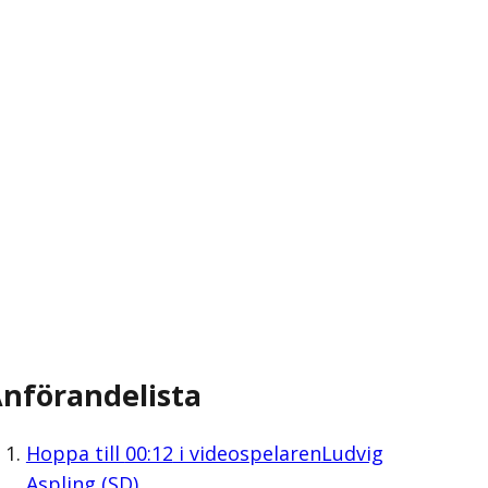
nförandelista
Hoppa till
00:12
i videospelaren
Ludvig
Aspling (SD)