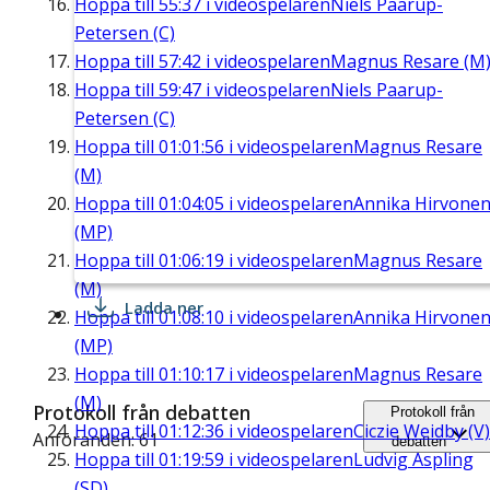
Hoppa till
55:37
i videospelaren
Niels Paarup-
Petersen (C)
Hoppa till
57:42
i videospelaren
Magnus Resare (M
Hoppa till
59:47
i videospelaren
Niels Paarup-
Petersen (C)
Hoppa till
01:01:56
i videospelaren
Magnus Resare
(M)
Hoppa till
01:04:05
i videospelaren
Annika Hirvone
(MP)
Hoppa till
01:06:19
i videospelaren
Magnus Resare
(M)
Ladda ner
Hoppa till
01:08:10
i videospelaren
Annika Hirvone
(MP)
Hoppa till
01:10:17
i videospelaren
Magnus Resare
(M)
Protokoll från debatten
Protokoll från
Hoppa till
01:12:36
i videospelaren
Ciczie Weidby (V)
Anföranden: 61
debatten
Hoppa till
01:19:59
i videospelaren
Ludvig Aspling
(SD)