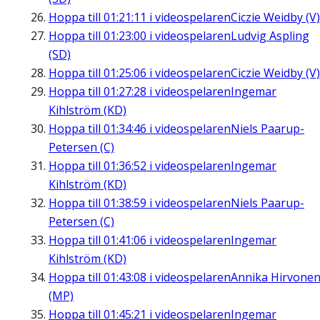
Hoppa till
01:21:11
i videospelaren
Ciczie Weidby (V)
Hoppa till
01:23:00
i videospelaren
Ludvig Aspling
(SD)
Hoppa till
01:25:06
i videospelaren
Ciczie Weidby (V)
Hoppa till
01:27:28
i videospelaren
Ingemar
Kihlström (KD)
Hoppa till
01:34:46
i videospelaren
Niels Paarup-
Petersen (C)
Hoppa till
01:36:52
i videospelaren
Ingemar
Kihlström (KD)
Hoppa till
01:38:59
i videospelaren
Niels Paarup-
Petersen (C)
Hoppa till
01:41:06
i videospelaren
Ingemar
Kihlström (KD)
Hoppa till
01:43:08
i videospelaren
Annika Hirvone
(MP)
Hoppa till
01:45:21
i videospelaren
Ingemar