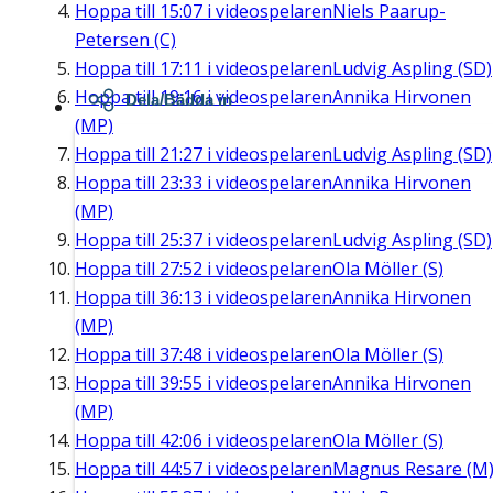
Hoppa till
15:07
i videospelaren
Niels Paarup-
Petersen (C)
Hoppa till
17:11
i videospelaren
Ludvig Aspling (SD)
Hoppa till
19:16
i videospelaren
Annika Hirvonen
Dela/Bädda in
(MP)
Hoppa till
21:27
i videospelaren
Ludvig Aspling (SD)
Hoppa till
23:33
i videospelaren
Annika Hirvonen
(MP)
Hoppa till
25:37
i videospelaren
Ludvig Aspling (SD)
Hoppa till
27:52
i videospelaren
Ola Möller (S)
Hoppa till
36:13
i videospelaren
Annika Hirvonen
(MP)
Hoppa till
37:48
i videospelaren
Ola Möller (S)
Hoppa till
39:55
i videospelaren
Annika Hirvonen
(MP)
Hoppa till
42:06
i videospelaren
Ola Möller (S)
Hoppa till
44:57
i videospelaren
Magnus Resare (M