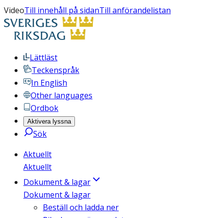
Video
Till innehåll på sidan
Till anförandelistan
Lättläst
Teckenspråk
In English
Other languages
Ordbok
Aktivera lyssna
Sök
Aktuellt
Aktuellt
Dokument & lagar
Dokument & lagar
Beställ och ladda ner