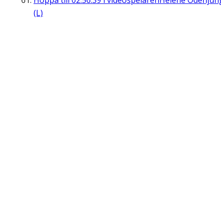
Hoppa till
02:56:39
i videospelaren
Helene Odenjun
(L)