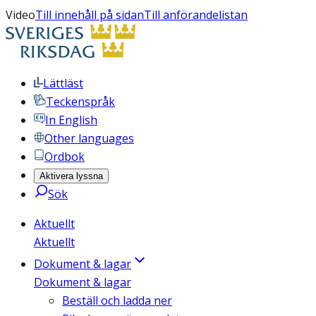
Video
Till innehåll på sidan
Till anförandelistan
Lättläst
Teckenspråk
In English
Other languages
Ordbok
Aktivera lyssna
Sök
Aktuellt
Aktuellt
Dokument & lagar
Dokument & lagar
Beställ och ladda ner