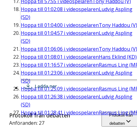
Hoppa till
57:55
i videospelaren
Tony Haddou (V)
Hoppa till
01:02:08
i videospelaren
Ludvig Aspling
(SD)
Hoppa till
01:04:00
i videospelaren
Tony Haddou (V
Hoppa till
01:04:57
i videospelaren
Ludvig Aspling
(SD)
Hoppa till
01:06:06
i videospelaren
Tony Haddou (V
Hoppa till
01:08:01
i videospelaren
Hans Eklind (KD)
Hoppa till
01:16:57
i videospelaren
Rasmus Ling (M
Hoppa till
01:23:06
i videospelaren
Ludvig Aspling
(SD)
Ladda ner
Hoppa till
01:25:09
i videospelaren
Rasmus Ling (M
Hoppa till
01:26:38
i videospelaren
Ludvig Aspling
(SD)
Hoppa till
01:28:41
i videospelaren
Rasmus Ling (M
Protokoll från debatten
Protokoll från
Anföranden: 27
debatten