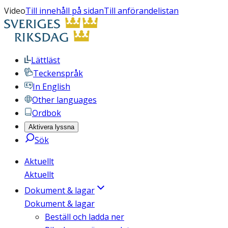
Video
Till innehåll på sidan
Till anförandelistan
Lättläst
Teckenspråk
In English
Other languages
Ordbok
Aktivera lyssna
Sök
Aktuellt
Aktuellt
Dokument & lagar
Dokument & lagar
Beställ och ladda ner