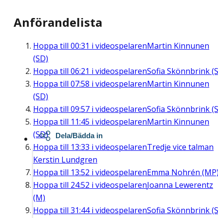
Anförandelista
Hoppa till
00:31
i videospelaren
Martin Kinnunen
(SD)
Hoppa till
06:21
i videospelaren
Sofia Skönnbrink (S
Hoppa till
07:58
i videospelaren
Martin Kinnunen
(SD)
Hoppa till
09:57
i videospelaren
Sofia Skönnbrink (S
Hoppa till
11:45
i videospelaren
Martin Kinnunen
(SD)
Dela/Bädda in
Hoppa till
13:33
i videospelaren
Tredje vice talman
Kerstin Lundgren
Hoppa till
13:52
i videospelaren
Emma Nohrén (MP
Hoppa till
24:52
i videospelaren
Joanna Lewerentz
(M)
Hoppa till
31:44
i videospelaren
Sofia Skönnbrink (S