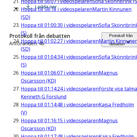
Hoppa till
56:07
i videospelaren
Sofia Skönnbrink (S
Ladda ner
Hoppa till
58:18
i videospelaren
Martin Kinnunen
(SD)
Hoppa till
01:00:30
i videospelaren
Sofia Skönnbrin
(S)
Protokoll från debatten
Protokoll från
Hoppa till
01:02:27
i videospelaren
Martin Kinnune
Anföranden: 46
debatten
(SD)
Hoppa till
01:04:34
i videospelaren
Sofia Skönnbrin
(S)
Hoppa till
01:06:07
i videospelaren
Magnus
Oscarsson (KD)
Hoppa till
01:14:24
i videospelaren
Förste vice talm
Kenneth G Forslund
Hoppa till
01:14:48
i videospelaren
Kajsa Fredholm
(V)
Hoppa till
01:16:15
i videospelaren
Magnus
Oscarsson (KD)
Hoppa till
01:17:48
i videospelaren
Kajsa Fredholm