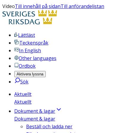
Video
Till innehåll på sidan
Till anförandelistan
Lättläst
Teckenspråk
In English
Other languages
Ordbok
Aktivera lyssna
Sök
Aktuellt
Aktuellt
Dokument & lagar
Dokument & lagar
Beställ och ladda ner