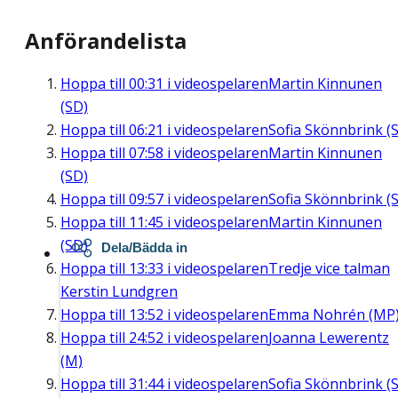
Anförandelista
Hoppa till
00:31
i videospelaren
Martin Kinnunen
(SD)
Hoppa till
06:21
i videospelaren
Sofia Skönnbrink (S
Hoppa till
07:58
i videospelaren
Martin Kinnunen
(SD)
Hoppa till
09:57
i videospelaren
Sofia Skönnbrink (S
Hoppa till
11:45
i videospelaren
Martin Kinnunen
(SD)
Dela/Bädda in
Hoppa till
13:33
i videospelaren
Tredje vice talman
Kerstin Lundgren
Hoppa till
13:52
i videospelaren
Emma Nohrén (MP
Hoppa till
24:52
i videospelaren
Joanna Lewerentz
(M)
Hoppa till
31:44
i videospelaren
Sofia Skönnbrink (S