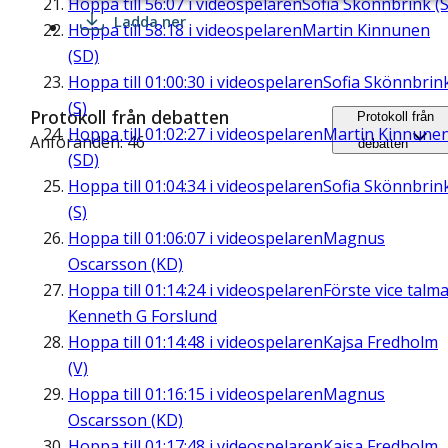
Hoppa till
56:07
i videospelaren
Sofia Skönnbrink (S
Ladda ner
Hoppa till
58:18
i videospelaren
Martin Kinnunen
(SD)
Hoppa till
01:00:30
i videospelaren
Sofia Skönnbrin
(S)
Protokoll från debatten
Protokoll från
Hoppa till
01:02:27
i videospelaren
Martin Kinnune
Anföranden: 46
debatten
(SD)
Hoppa till
01:04:34
i videospelaren
Sofia Skönnbrin
(S)
Hoppa till
01:06:07
i videospelaren
Magnus
Oscarsson (KD)
Hoppa till
01:14:24
i videospelaren
Förste vice talm
Kenneth G Forslund
Hoppa till
01:14:48
i videospelaren
Kajsa Fredholm
(V)
Hoppa till
01:16:15
i videospelaren
Magnus
Oscarsson (KD)
Hoppa till
01:17:48
i videospelaren
Kajsa Fredholm