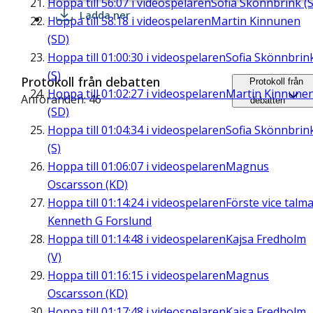
Hoppa till
56:07
i videospelaren
Sofia Skönnbrink (S
Ladda ner
Hoppa till
58:18
i videospelaren
Martin Kinnunen
(SD)
Hoppa till
01:00:30
i videospelaren
Sofia Skönnbrin
(S)
Protokoll från debatten
Protokoll från
Hoppa till
01:02:27
i videospelaren
Martin Kinnune
Anföranden: 46
debatten
(SD)
Hoppa till
01:04:34
i videospelaren
Sofia Skönnbrin
(S)
Hoppa till
01:06:07
i videospelaren
Magnus
Oscarsson (KD)
Hoppa till
01:14:24
i videospelaren
Förste vice talm
Kenneth G Forslund
Hoppa till
01:14:48
i videospelaren
Kajsa Fredholm
(V)
Hoppa till
01:16:15
i videospelaren
Magnus
Oscarsson (KD)
Hoppa till
01:17:48
i videospelaren
Kajsa Fredholm