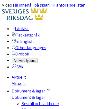
Video
Till innehåll på sidan
Till anförandelistan
Lättläst
Teckenspråk
In English
Other languages
Ordbok
Aktivera lyssna
Sök
Aktuellt
Aktuellt
Dokument & lagar
Dokument & lagar
Beställ och ladda ner