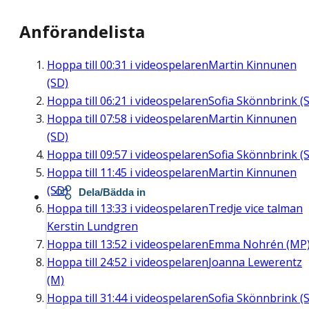
Anförandelista
Hoppa till
00:31
i videospelaren
Martin Kinnunen
(SD)
Hoppa till
06:21
i videospelaren
Sofia Skönnbrink (S
Hoppa till
07:58
i videospelaren
Martin Kinnunen
(SD)
Hoppa till
09:57
i videospelaren
Sofia Skönnbrink (S
Hoppa till
11:45
i videospelaren
Martin Kinnunen
(SD)
Dela/Bädda in
Hoppa till
13:33
i videospelaren
Tredje vice talman
Kerstin Lundgren
Hoppa till
13:52
i videospelaren
Emma Nohrén (MP
Hoppa till
24:52
i videospelaren
Joanna Lewerentz
(M)
Hoppa till
31:44
i videospelaren
Sofia Skönnbrink (S