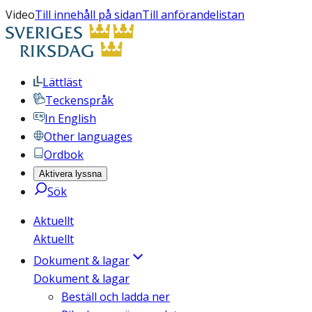
Video
Till innehåll på sidan
Till anförandelistan
Lättläst
Teckenspråk
In English
Other languages
Ordbok
Aktivera lyssna
Sök
Aktuellt
Aktuellt
Dokument & lagar
Dokument & lagar
Beställ och ladda ner