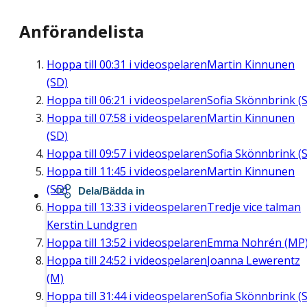
Anförandelista
Hoppa till
00:31
i videospelaren
Martin Kinnunen
(SD)
Hoppa till
06:21
i videospelaren
Sofia Skönnbrink (S
Hoppa till
07:58
i videospelaren
Martin Kinnunen
(SD)
Hoppa till
09:57
i videospelaren
Sofia Skönnbrink (S
Hoppa till
11:45
i videospelaren
Martin Kinnunen
(SD)
Dela/Bädda in
Hoppa till
13:33
i videospelaren
Tredje vice talman
Kerstin Lundgren
Hoppa till
13:52
i videospelaren
Emma Nohrén (MP
Hoppa till
24:52
i videospelaren
Joanna Lewerentz
(M)
Hoppa till
31:44
i videospelaren
Sofia Skönnbrink (S