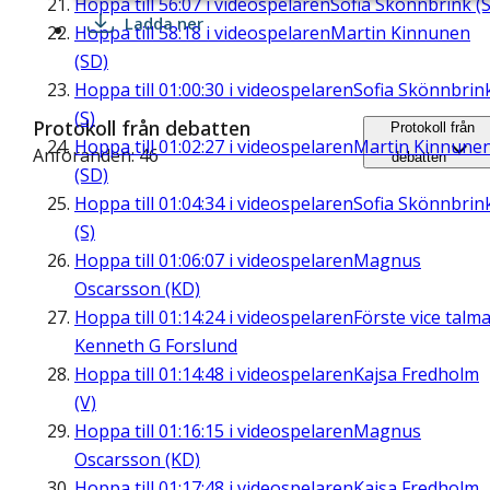
Hoppa till
56:07
i videospelaren
Sofia Skönnbrink (S
Ladda ner
Hoppa till
58:18
i videospelaren
Martin Kinnunen
(SD)
Hoppa till
01:00:30
i videospelaren
Sofia Skönnbrin
(S)
Protokoll från debatten
Protokoll från
Hoppa till
01:02:27
i videospelaren
Martin Kinnune
Anföranden: 46
debatten
(SD)
Hoppa till
01:04:34
i videospelaren
Sofia Skönnbrin
(S)
Hoppa till
01:06:07
i videospelaren
Magnus
Oscarsson (KD)
Hoppa till
01:14:24
i videospelaren
Förste vice talm
Kenneth G Forslund
Hoppa till
01:14:48
i videospelaren
Kajsa Fredholm
(V)
Hoppa till
01:16:15
i videospelaren
Magnus
Oscarsson (KD)
Hoppa till
01:17:48
i videospelaren
Kajsa Fredholm