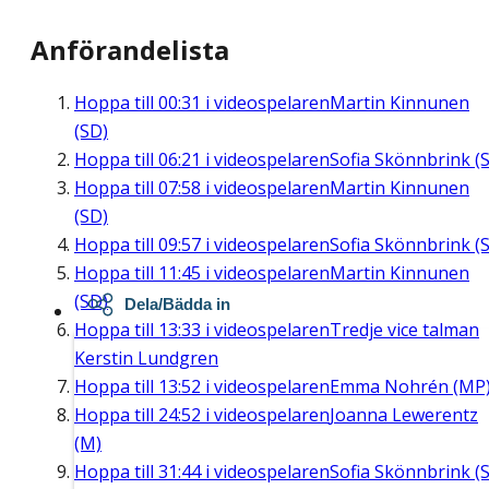
Anförandelista
Hoppa till
00:31
i videospelaren
Martin Kinnunen
(SD)
Hoppa till
06:21
i videospelaren
Sofia Skönnbrink (S
Hoppa till
07:58
i videospelaren
Martin Kinnunen
(SD)
Hoppa till
09:57
i videospelaren
Sofia Skönnbrink (S
Hoppa till
11:45
i videospelaren
Martin Kinnunen
(SD)
Dela/Bädda in
Hoppa till
13:33
i videospelaren
Tredje vice talman
Kerstin Lundgren
Hoppa till
13:52
i videospelaren
Emma Nohrén (MP
Hoppa till
24:52
i videospelaren
Joanna Lewerentz
(M)
Hoppa till
31:44
i videospelaren
Sofia Skönnbrink (S