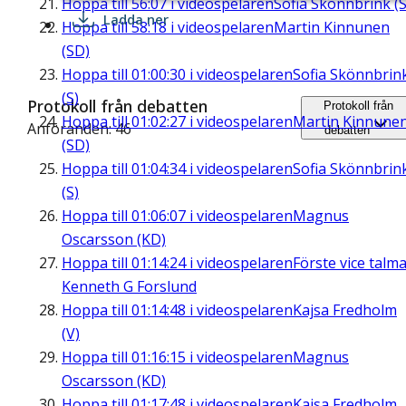
Hoppa till
56:07
i videospelaren
Sofia Skönnbrink (S
Ladda ner
Hoppa till
58:18
i videospelaren
Martin Kinnunen
(SD)
Hoppa till
01:00:30
i videospelaren
Sofia Skönnbrin
(S)
Protokoll från debatten
Protokoll från
Hoppa till
01:02:27
i videospelaren
Martin Kinnune
Anföranden: 46
debatten
(SD)
Hoppa till
01:04:34
i videospelaren
Sofia Skönnbrin
(S)
Hoppa till
01:06:07
i videospelaren
Magnus
Oscarsson (KD)
Hoppa till
01:14:24
i videospelaren
Förste vice talm
Kenneth G Forslund
Hoppa till
01:14:48
i videospelaren
Kajsa Fredholm
(V)
Hoppa till
01:16:15
i videospelaren
Magnus
Oscarsson (KD)
Hoppa till
01:17:48
i videospelaren
Kajsa Fredholm