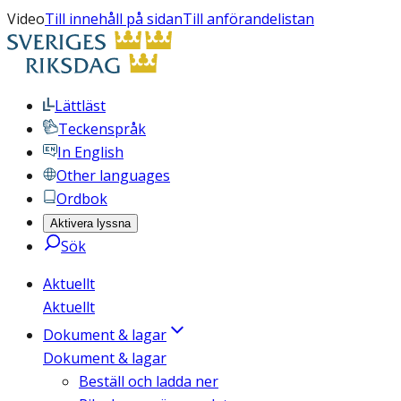
Video
Till innehåll på sidan
Till anförandelistan
Lättläst
Teckenspråk
In English
Other languages
Ordbok
Aktivera lyssna
Sök
Aktuellt
Aktuellt
Dokument & lagar
Dokument & lagar
Beställ och ladda ner