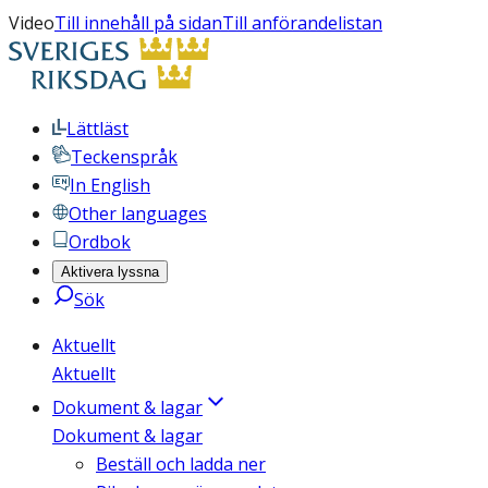
Video
Till innehåll på sidan
Till anförandelistan
Lättläst
Teckenspråk
In English
Other languages
Ordbok
Aktivera lyssna
Sök
Aktuellt
Aktuellt
Dokument & lagar
Dokument & lagar
Beställ och ladda ner