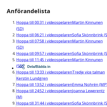
Anförandelista
Hoppa till
00:31
i videospelaren
Martin Kinnunen
(SD)
Hoppa till
06:21
i videospelaren
Sofia Skönnbrink (S
Hoppa till
07:58
i videospelaren
Martin Kinnunen
(SD)
Hoppa till
09:57
i videospelaren
Sofia Skönnbrink (S
Hoppa till
11:45
i videospelaren
Martin Kinnunen
(SD)
Dela/Bädda in
Hoppa till
13:33
i videospelaren
Tredje vice talman
Kerstin Lundgren
Hoppa till
13:52
i videospelaren
Emma Nohrén (MP
Hoppa till
24:52
i videospelaren
Joanna Lewerentz
(M)
Hoppa till
31:44
i videospelaren
Sofia Skönnbrink (S