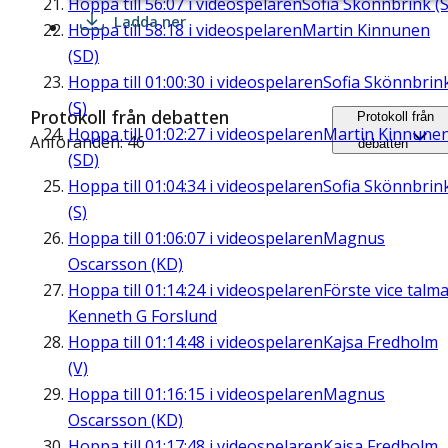
Hoppa till
56:07
i videospelaren
Sofia Skönnbrink (S
Ladda ner
Hoppa till
58:18
i videospelaren
Martin Kinnunen
(SD)
Hoppa till
01:00:30
i videospelaren
Sofia Skönnbrin
(S)
Protokoll från debatten
Protokoll från
Hoppa till
01:02:27
i videospelaren
Martin Kinnune
Anföranden: 46
debatten
(SD)
Hoppa till
01:04:34
i videospelaren
Sofia Skönnbrin
(S)
Hoppa till
01:06:07
i videospelaren
Magnus
Oscarsson (KD)
Hoppa till
01:14:24
i videospelaren
Förste vice talm
Kenneth G Forslund
Hoppa till
01:14:48
i videospelaren
Kajsa Fredholm
(V)
Hoppa till
01:16:15
i videospelaren
Magnus
Oscarsson (KD)
Hoppa till
01:17:48
i videospelaren
Kajsa Fredholm