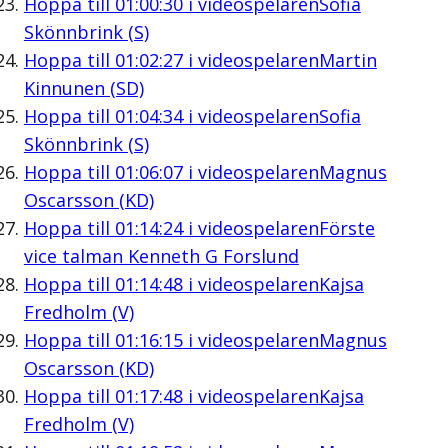
Hoppa till
01:00:30
i videospelaren
Sofia
Skönnbrink (S)
Hoppa till
01:02:27
i videospelaren
Martin
Kinnunen (SD)
Hoppa till
01:04:34
i videospelaren
Sofia
Skönnbrink (S)
Hoppa till
01:06:07
i videospelaren
Magnus
Oscarsson (KD)
Hoppa till
01:14:24
i videospelaren
Förste
vice talman Kenneth G Forslund
Hoppa till
01:14:48
i videospelaren
Kajsa
Fredholm (V)
Hoppa till
01:16:15
i videospelaren
Magnus
Oscarsson (KD)
Hoppa till
01:17:48
i videospelaren
Kajsa
Fredholm (V)