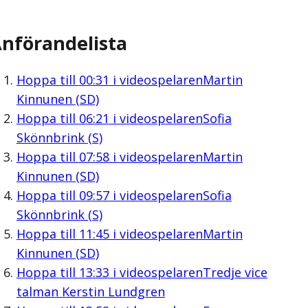
nförandelista
Hoppa till
00:31
i videospelaren
Martin
Kinnunen (SD)
Hoppa till
06:21
i videospelaren
Sofia
Skönnbrink (S)
Hoppa till
07:58
i videospelaren
Martin
Kinnunen (SD)
Hoppa till
09:57
i videospelaren
Sofia
Skönnbrink (S)
Hoppa till
11:45
i videospelaren
Martin
Kinnunen (SD)
Hoppa till
13:33
i videospelaren
Tredje vice
talman Kerstin Lundgren