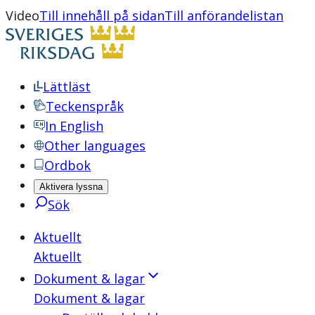
Video
Till innehåll på sidan
Till anförandelistan
Lättläst
Teckenspråk
In English
Other languages
Ordbok
Aktivera lyssna
Sök
Aktuellt
Aktuellt
Dokument & lagar
Dokument & lagar