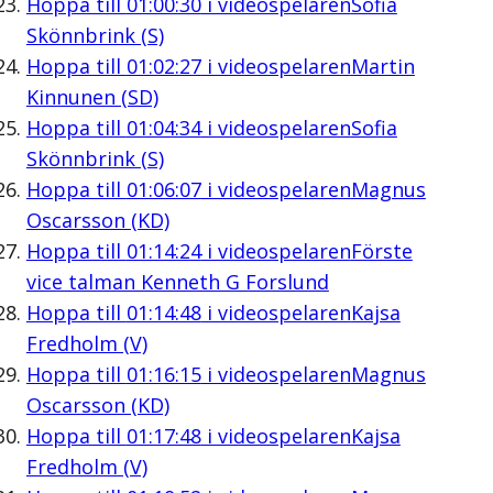
Hoppa till
01:00:30
i videospelaren
Sofia
Skönnbrink (S)
Hoppa till
01:02:27
i videospelaren
Martin
Kinnunen (SD)
Hoppa till
01:04:34
i videospelaren
Sofia
Skönnbrink (S)
Hoppa till
01:06:07
i videospelaren
Magnus
Oscarsson (KD)
Hoppa till
01:14:24
i videospelaren
Förste
vice talman Kenneth G Forslund
Hoppa till
01:14:48
i videospelaren
Kajsa
Fredholm (V)
Hoppa till
01:16:15
i videospelaren
Magnus
Oscarsson (KD)
Hoppa till
01:17:48
i videospelaren
Kajsa
Fredholm (V)