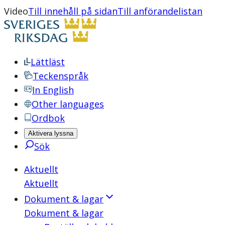
Video
Till innehåll på sidan
Till anförandelistan
Lättläst
Teckenspråk
In English
Other languages
Ordbok
Aktivera lyssna
Sök
Aktuellt
Aktuellt
Dokument & lagar
Dokument & lagar