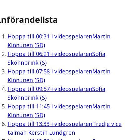
nförandelista
Hoppa till
00:31
i videospelaren
Martin
Kinnunen (SD)
Hoppa till
06:21
i videospelaren
Sofia
Skönnbrink (S)
Hoppa till
07:58
i videospelaren
Martin
Kinnunen (SD)
Hoppa till
09:57
i videospelaren
Sofia
Skönnbrink (S)
Hoppa till
11:45
i videospelaren
Martin
Kinnunen (SD)
Hoppa till
13:33
i videospelaren
Tredje vice
talman Kerstin Lundgren