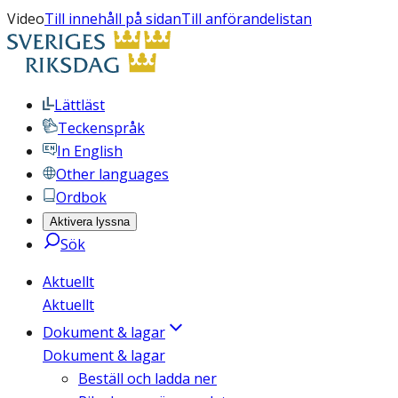
Video
Till innehåll på sidan
Till anförandelistan
Lättläst
Teckenspråk
In English
Other languages
Ordbok
Aktivera lyssna
Sök
Aktuellt
Aktuellt
Dokument & lagar
Dokument & lagar
Beställ och ladda ner