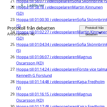
Hoppa till
56:07
i videospelaren
Sofia Skönnbrink (S
Ladda ner
Hoppa till
58:18
i videospelaren
Martin Kinnunen
(SD)
Hoppa till
01:00:30
i videospelaren
Sofia Skönnbrin
(S)
Protokoll från debatten
Protokoll från
Hoppa till
01:02:27
i videospelaren
Martin Kinnune
Anföranden: 46
debatten
(SD)
Hoppa till
01:04:34
i videospelaren
Sofia Skönnbrin
(S)
Hoppa till
01:06:07
i videospelaren
Magnus
Oscarsson (KD)
Hoppa till
01:14:24
i videospelaren
Förste vice talm
Kenneth G Forslund
Hoppa till
01:14:48
i videospelaren
Kajsa Fredholm
(V)
Hoppa till
01:16:15
i videospelaren
Magnus
Oscarsson (KD)
Hoppa till
01:17:48
i videospelaren
Kajsa Fredholm