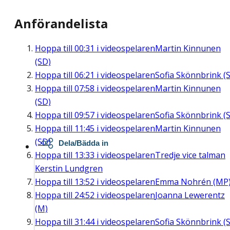
Anförandelista
Hoppa till
00:31
i videospelaren
Martin Kinnunen
(SD)
Hoppa till
06:21
i videospelaren
Sofia Skönnbrink (S
Hoppa till
07:58
i videospelaren
Martin Kinnunen
(SD)
Hoppa till
09:57
i videospelaren
Sofia Skönnbrink (S
Hoppa till
11:45
i videospelaren
Martin Kinnunen
(SD)
Dela/Bädda in
Hoppa till
13:33
i videospelaren
Tredje vice talman
Kerstin Lundgren
Hoppa till
13:52
i videospelaren
Emma Nohrén (MP
Hoppa till
24:52
i videospelaren
Joanna Lewerentz
(M)
Hoppa till
31:44
i videospelaren
Sofia Skönnbrink (S