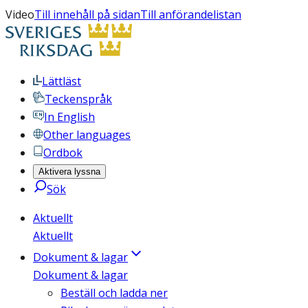
Video
Till innehåll på sidan
Till anförandelistan
Lättläst
Teckenspråk
In English
Other languages
Ordbok
Aktivera lyssna
Sök
Aktuellt
Aktuellt
Dokument & lagar
Dokument & lagar
Beställ och ladda ner