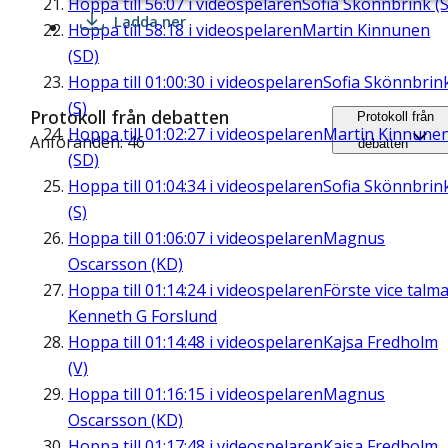
Hoppa till
56:07
i videospelaren
Sofia Skönnbrink (S
Ladda ner
Hoppa till
58:18
i videospelaren
Martin Kinnunen
(SD)
Hoppa till
01:00:30
i videospelaren
Sofia Skönnbrin
(S)
Protokoll från debatten
Protokoll från
Hoppa till
01:02:27
i videospelaren
Martin Kinnune
Anföranden: 46
debatten
(SD)
Hoppa till
01:04:34
i videospelaren
Sofia Skönnbrin
(S)
Hoppa till
01:06:07
i videospelaren
Magnus
Oscarsson (KD)
Hoppa till
01:14:24
i videospelaren
Förste vice talm
Kenneth G Forslund
Hoppa till
01:14:48
i videospelaren
Kajsa Fredholm
(V)
Hoppa till
01:16:15
i videospelaren
Magnus
Oscarsson (KD)
Hoppa till
01:17:48
i videospelaren
Kajsa Fredholm