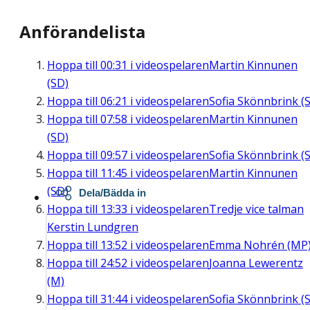
Anförandelista
Hoppa till
00:31
i videospelaren
Martin Kinnunen
(SD)
Hoppa till
06:21
i videospelaren
Sofia Skönnbrink (S
Hoppa till
07:58
i videospelaren
Martin Kinnunen
(SD)
Hoppa till
09:57
i videospelaren
Sofia Skönnbrink (S
Hoppa till
11:45
i videospelaren
Martin Kinnunen
(SD)
Dela/Bädda in
Hoppa till
13:33
i videospelaren
Tredje vice talman
Kerstin Lundgren
Hoppa till
13:52
i videospelaren
Emma Nohrén (MP
Hoppa till
24:52
i videospelaren
Joanna Lewerentz
(M)
Hoppa till
31:44
i videospelaren
Sofia Skönnbrink (S