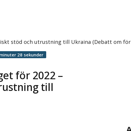
skt stöd och utrustning till Ukraina (Debatt om för
minuter 28 sekunder
et för 2022 –
stning till
A