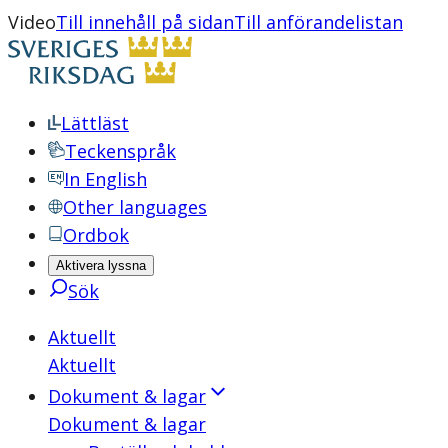
Video
Till innehåll på sidan
Till anförandelistan
Lättläst
Teckenspråk
In English
Other languages
Ordbok
Aktivera lyssna
Sök
Aktuellt
Aktuellt
Dokument & lagar
Dokument & lagar