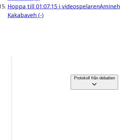
Hoppa till
01:07:15
i videospelaren
Amineh
Kakabaveh (-)
Protokoll från debatten