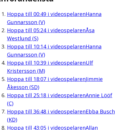
Hoppa till
00:49
i videospelaren
Hanna
Gunnarsson (V)
Hoppa till
05:24
i videospelaren
Åsa
Westlund (S)
Hoppa till
10:14
i videospelaren
Hanna
Gunnarsson (V)
Hoppa till
10:39
i videospelaren
Ulf
Kristersson (M)
Hoppa till
18:07
i videospelaren
Jimmie
Åkesson (SD)
Hoppa till
25:18
i videospelaren
Annie Lööf
(C)
Hoppa till
36:48
i videospelaren
Ebba Busch
(KD)
Hoppa till
43:05
i videospelaren
Allan