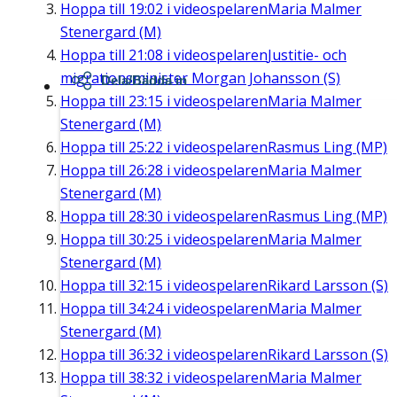
Hoppa till
19:02
i videospelaren
Maria Malmer
Stenergard (M)
Hoppa till
21:08
i videospelaren
Justitie- och
migrationsminister Morgan Johansson (S)
Dela/Bädda in
Hoppa till
23:15
i videospelaren
Maria Malmer
Stenergard (M)
Hoppa till
25:22
i videospelaren
Rasmus Ling (MP)
Hoppa till
26:28
i videospelaren
Maria Malmer
Stenergard (M)
Hoppa till
28:30
i videospelaren
Rasmus Ling (MP)
Hoppa till
30:25
i videospelaren
Maria Malmer
Stenergard (M)
Hoppa till
32:15
i videospelaren
Rikard Larsson (S)
Hoppa till
34:24
i videospelaren
Maria Malmer
Stenergard (M)
Hoppa till
36:32
i videospelaren
Rikard Larsson (S)
Hoppa till
38:32
i videospelaren
Maria Malmer