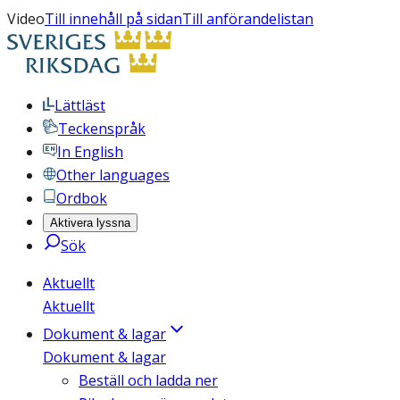
Video
Till innehåll på sidan
Till anförandelistan
Lättläst
Teckenspråk
In English
Other languages
Ordbok
Aktivera lyssna
Sök
Aktuellt
Aktuellt
Dokument & lagar
Dokument & lagar
Beställ och ladda ner