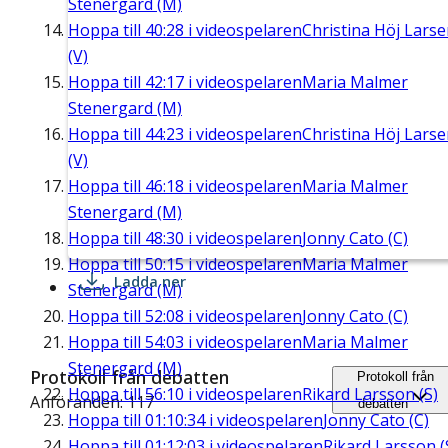
Stenergard (M)
Hoppa till
40:28
i videospelaren
Christina Höj Lars
(V)
Hoppa till
42:17
i videospelaren
Maria Malmer
Stenergard (M)
Hoppa till
44:23
i videospelaren
Christina Höj Lars
(V)
Hoppa till
46:18
i videospelaren
Maria Malmer
Stenergard (M)
Hoppa till
48:30
i videospelaren
Jonny Cato (C)
Hoppa till
50:15
i videospelaren
Maria Malmer
Ladda ner
Stenergard (M)
Hoppa till
52:08
i videospelaren
Jonny Cato (C)
Hoppa till
54:03
i videospelaren
Maria Malmer
Stenergard (M)
Protokoll från debatten
Protokoll från
Hoppa till
56:10
i videospelaren
Rikard Larsson (S)
Anföranden: 117
debatten
Hoppa till
01:10:34
i videospelaren
Jonny Cato (C)
Hoppa till
01:12:03
i videospelaren
Rikard Larsson (