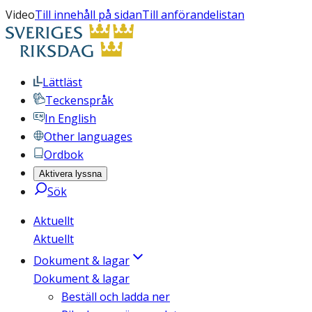
Video
Till innehåll på sidan
Till anförandelistan
Lättläst
Teckenspråk
In English
Other languages
Ordbok
Aktivera lyssna
Sök
Aktuellt
Aktuellt
Dokument & lagar
Dokument & lagar
Beställ och ladda ner