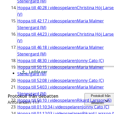
Stenergard (M)
Hoppa till
40:28
i videospelaren
Christina Höj Lars
(V)
Hoppa till
42:17
i videospelaren
Maria Malmer
Stenergard (M)
Hoppa till
44:23
i videospelaren
Christina Höj Lars
(V)
Hoppa till
46:18
i videospelaren
Maria Malmer
Stenergard (M)
Hoppa till
48:30
i videospelaren
Jonny Cato (C)
Hoppa till
50:15
i videospelaren
Maria Malmer
Ladda ner
Stenergard (M)
Hoppa till
52:08
i videospelaren
Jonny Cato (C)
Hoppa till
54:03
i videospelaren
Maria Malmer
Stenergard (M)
Protokoll från debatten
Protokoll från
Hoppa till
56:10
i videospelaren
Rikard Larsson (S)
Anföranden: 117
debatten
Hoppa till
01:10:34
i videospelaren
Jonny Cato (C)
Hoppa till
01:12:03
i videospelaren
Rikard Larsson (