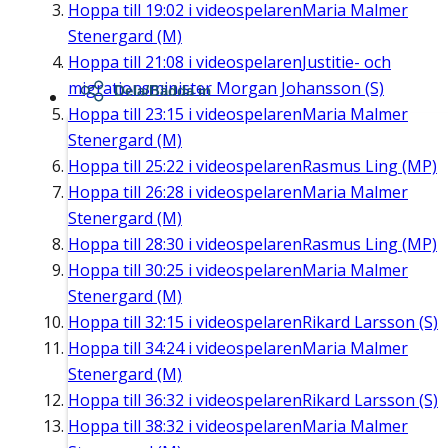
Hoppa till
19:02
i videospelaren
Maria Malmer
Stenergard (M)
Hoppa till
21:08
i videospelaren
Justitie- och
migrationsminister Morgan Johansson (S)
Dela/Bädda in
Hoppa till
23:15
i videospelaren
Maria Malmer
Stenergard (M)
Hoppa till
25:22
i videospelaren
Rasmus Ling (MP)
Hoppa till
26:28
i videospelaren
Maria Malmer
Stenergard (M)
Hoppa till
28:30
i videospelaren
Rasmus Ling (MP)
Hoppa till
30:25
i videospelaren
Maria Malmer
Stenergard (M)
Hoppa till
32:15
i videospelaren
Rikard Larsson (S)
Hoppa till
34:24
i videospelaren
Maria Malmer
Stenergard (M)
Hoppa till
36:32
i videospelaren
Rikard Larsson (S)
Hoppa till
38:32
i videospelaren
Maria Malmer