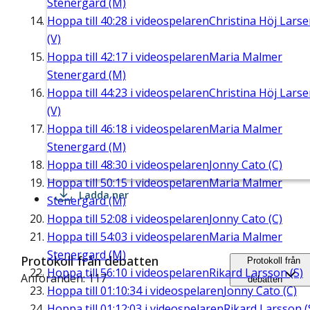
Stenergard (M)
Hoppa till
40:28
i videospelaren
Christina Höj Lars
(V)
Hoppa till
42:17
i videospelaren
Maria Malmer
Stenergard (M)
Hoppa till
44:23
i videospelaren
Christina Höj Lars
(V)
Hoppa till
46:18
i videospelaren
Maria Malmer
Stenergard (M)
Hoppa till
48:30
i videospelaren
Jonny Cato (C)
Hoppa till
50:15
i videospelaren
Maria Malmer
Ladda ner
Stenergard (M)
Hoppa till
52:08
i videospelaren
Jonny Cato (C)
Hoppa till
54:03
i videospelaren
Maria Malmer
Stenergard (M)
Protokoll från debatten
Protokoll från
Hoppa till
56:10
i videospelaren
Rikard Larsson (S)
Anföranden: 117
debatten
Hoppa till
01:10:34
i videospelaren
Jonny Cato (C)
Hoppa till
01:12:03
i videospelaren
Rikard Larsson (