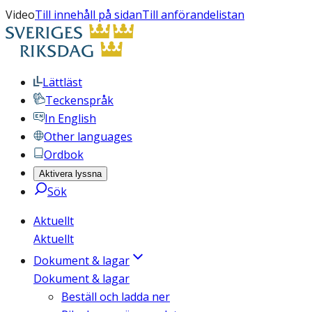
Video
Till innehåll på sidan
Till anförandelistan
Lättläst
Teckenspråk
In English
Other languages
Ordbok
Aktivera lyssna
Sök
Aktuellt
Aktuellt
Dokument & lagar
Dokument & lagar
Beställ och ladda ner