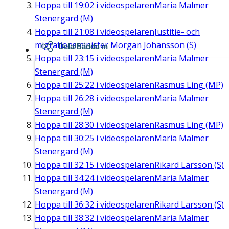
Hoppa till
19:02
i videospelaren
Maria Malmer
Stenergard (M)
Hoppa till
21:08
i videospelaren
Justitie- och
migrationsminister Morgan Johansson (S)
Dela/Bädda in
Hoppa till
23:15
i videospelaren
Maria Malmer
Stenergard (M)
Hoppa till
25:22
i videospelaren
Rasmus Ling (MP)
Hoppa till
26:28
i videospelaren
Maria Malmer
Stenergard (M)
Hoppa till
28:30
i videospelaren
Rasmus Ling (MP)
Hoppa till
30:25
i videospelaren
Maria Malmer
Stenergard (M)
Hoppa till
32:15
i videospelaren
Rikard Larsson (S)
Hoppa till
34:24
i videospelaren
Maria Malmer
Stenergard (M)
Hoppa till
36:32
i videospelaren
Rikard Larsson (S)
Hoppa till
38:32
i videospelaren
Maria Malmer