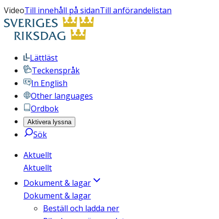
Video
Till innehåll på sidan
Till anförandelistan
Lättläst
Teckenspråk
In English
Other languages
Ordbok
Aktivera lyssna
Sök
Aktuellt
Aktuellt
Dokument & lagar
Dokument & lagar
Beställ och ladda ner