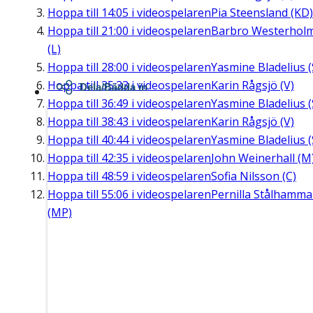
Hoppa till
14:05
i videospelaren
Pia Steensland (KD)
Hoppa till
21:00
i videospelaren
Barbro Westerhol
(L)
Hoppa till
28:00
i videospelaren
Yasmine Bladelius (
Hoppa till
35:33
i videospelaren
Karin Rågsjö (V)
Dela/Bädda in
Hoppa till
36:49
i videospelaren
Yasmine Bladelius (
Hoppa till
38:43
i videospelaren
Karin Rågsjö (V)
Hoppa till
40:44
i videospelaren
Yasmine Bladelius (
Hoppa till
42:35
i videospelaren
John Weinerhall (M
Hoppa till
48:59
i videospelaren
Sofia Nilsson (C)
Hoppa till
55:06
i videospelaren
Pernilla Stålhamma
(MP)