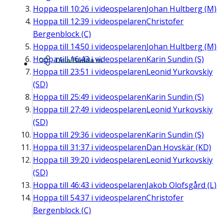
Hoppa till
10:26
i videospelaren
Johan Hultberg (M)
Hoppa till
12:39
i videospelaren
Christofer
Bergenblock (C)
Hoppa till
14:50
i videospelaren
Johan Hultberg (M)
Hoppa till
16:43
i videospelaren
Karin Sundin (S)
Dela/Bädda in
Hoppa till
23:51
i videospelaren
Leonid Yurkovskiy
(SD)
Hoppa till
25:49
i videospelaren
Karin Sundin (S)
Hoppa till
27:49
i videospelaren
Leonid Yurkovskiy
(SD)
Hoppa till
29:36
i videospelaren
Karin Sundin (S)
Hoppa till
31:37
i videospelaren
Dan Hovskär (KD)
Hoppa till
39:20
i videospelaren
Leonid Yurkovskiy
(SD)
Hoppa till
46:43
i videospelaren
Jakob Olofsgård (L)
Hoppa till
54:37
i videospelaren
Christofer
Bergenblock (C)