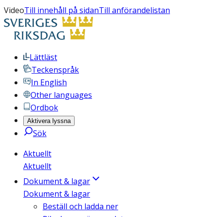
Video
Till innehåll på sidan
Till anförandelistan
Lättläst
Teckenspråk
In English
Other languages
Ordbok
Aktivera lyssna
Sök
Aktuellt
Aktuellt
Dokument & lagar
Dokument & lagar
Beställ och ladda ner