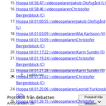
Hoppa till
56:47
i videospelaren
Jakob Olofsgård (L)
Hoppa till
58:46
i videospelaren
Christofer
Bergenblock (C)
Hoppa till
01:00:55
i videospelaren
Jakob Olofsgård
(L)
Hoppa till
01:03:09
i videospelaren
Maj Karlsson (V)
Hoppa till
01:10:09
i videospelaren
Christofer
Bergenblock (C)
Hoppa till
01:17:22
i videospelaren
Karin Sundin (S)
Hoppa till
01:19:24
i videospelaren
Christofer
Bergenblock (C)
Hoppa till
01:21:28
i videospelaren
Karin Sundin (S)
Ladda ner
Hoppa till
01:23:02
i videospelaren
Christofer
Bergenblock (C)
Hoppa till
01:25:06
i videospelaren
Leonid Yurkovsk
(SD)
Protokoll från debatten
Protokoll från
Hoppa till
01:26:15
i videospelaren
Christofer
Anföranden: 28
debatten