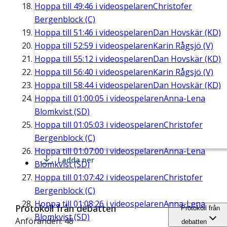
Hoppa till
49:46
i videospelaren
Christofer
Bergenblock (C)
Hoppa till
51:46
i videospelaren
Dan Hovskär (KD)
Hoppa till
52:59
i videospelaren
Karin Rågsjö (V)
Hoppa till
55:12
i videospelaren
Dan Hovskär (KD)
Hoppa till
56:40
i videospelaren
Karin Rågsjö (V)
Hoppa till
58:44
i videospelaren
Dan Hovskär (KD)
Hoppa till
01:00:05
i videospelaren
Anna-Lena
Blomkvist (SD)
Hoppa till
01:05:03
i videospelaren
Christofer
Bergenblock (C)
Hoppa till
01:07:00
i videospelaren
Anna-Lena
Ladda ner
Blomkvist (SD)
Hoppa till
01:07:42
i videospelaren
Christofer
Bergenblock (C)
Hoppa till
01:08:26
i videospelaren
Anna-Lena
Protokoll från debatten
Protokoll från
Blomkvist (SD)
Anföranden: 48
debatten