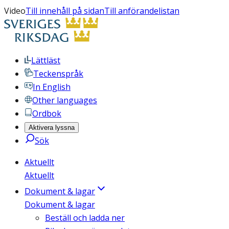
Video
Till innehåll på sidan
Till anförandelistan
Lättläst
Teckenspråk
In English
Other languages
Ordbok
Aktivera lyssna
Sök
Aktuellt
Aktuellt
Dokument & lagar
Dokument & lagar
Beställ och ladda ner