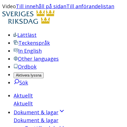
Video
Till innehåll på sidan
Till anförandelistan
Lättläst
Teckenspråk
In English
Other languages
Ordbok
Aktivera lyssna
Sök
Aktuellt
Aktuellt
Dokument & lagar
Dokument & lagar