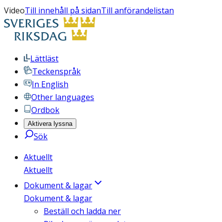
Video
Till innehåll på sidan
Till anförandelistan
Lättläst
Teckenspråk
In English
Other languages
Ordbok
Aktivera lyssna
Sök
Aktuellt
Aktuellt
Dokument & lagar
Dokument & lagar
Beställ och ladda ner