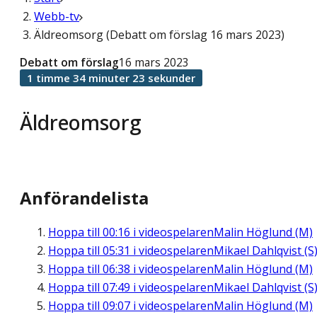
Webb-tv
Äldreomsorg (Debatt om förslag 16 mars 2023)
Debatt om förslag
16 mars 2023
1 timme 34 minuter 23 sekunder
Äldreomsorg
Anförandelista
Hoppa till
00:16
i videospelaren
Malin Höglund (M)
Hoppa till
05:31
i videospelaren
Mikael Dahlqvist (S
Hoppa till
06:38
i videospelaren
Malin Höglund (M)
Hoppa till
07:49
i videospelaren
Mikael Dahlqvist (S
Hoppa till
09:07
i videospelaren
Malin Höglund (M)