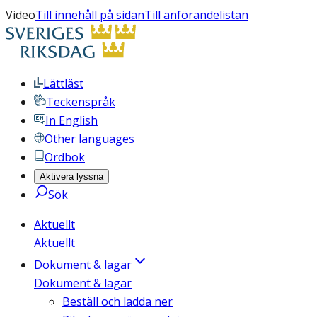
Video
Till innehåll på sidan
Till anförandelistan
Lättläst
Teckenspråk
In English
Other languages
Ordbok
Aktivera lyssna
Sök
Aktuellt
Aktuellt
Dokument & lagar
Dokument & lagar
Beställ och ladda ner