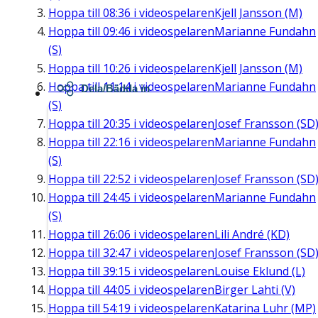
Hoppa till
08:36
i videospelaren
Kjell Jansson (M)
Hoppa till
09:46
i videospelaren
Marianne Fundahn
(S)
Hoppa till
10:26
i videospelaren
Kjell Jansson (M)
Hoppa till
11:14
i videospelaren
Marianne Fundahn
Dela/Bädda in
(S)
Hoppa till
20:35
i videospelaren
Josef Fransson (SD
Hoppa till
22:16
i videospelaren
Marianne Fundahn
(S)
Hoppa till
22:52
i videospelaren
Josef Fransson (SD
Hoppa till
24:45
i videospelaren
Marianne Fundahn
(S)
Hoppa till
26:06
i videospelaren
Lili André (KD)
Hoppa till
32:47
i videospelaren
Josef Fransson (SD
Hoppa till
39:15
i videospelaren
Louise Eklund (L)
Hoppa till
44:05
i videospelaren
Birger Lahti (V)
Hoppa till
54:19
i videospelaren
Katarina Luhr (MP)