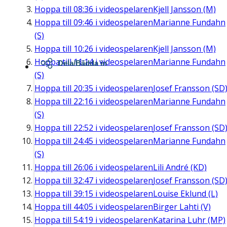
Hoppa till
08:36
i videospelaren
Kjell Jansson (M)
Hoppa till
09:46
i videospelaren
Marianne Fundahn
(S)
Hoppa till
10:26
i videospelaren
Kjell Jansson (M)
Hoppa till
11:14
i videospelaren
Marianne Fundahn
Dela/Bädda in
(S)
Hoppa till
20:35
i videospelaren
Josef Fransson (SD
Hoppa till
22:16
i videospelaren
Marianne Fundahn
(S)
Hoppa till
22:52
i videospelaren
Josef Fransson (SD
Hoppa till
24:45
i videospelaren
Marianne Fundahn
(S)
Hoppa till
26:06
i videospelaren
Lili André (KD)
Hoppa till
32:47
i videospelaren
Josef Fransson (SD
Hoppa till
39:15
i videospelaren
Louise Eklund (L)
Hoppa till
44:05
i videospelaren
Birger Lahti (V)
Hoppa till
54:19
i videospelaren
Katarina Luhr (MP)