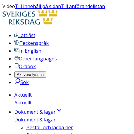
Video
Till innehåll på sidan
Till anförandelistan
Lättläst
Teckenspråk
In English
Other languages
Ordbok
Aktivera lyssna
Sök
Aktuellt
Aktuellt
Dokument & lagar
Dokument & lagar
Beställ och ladda ner