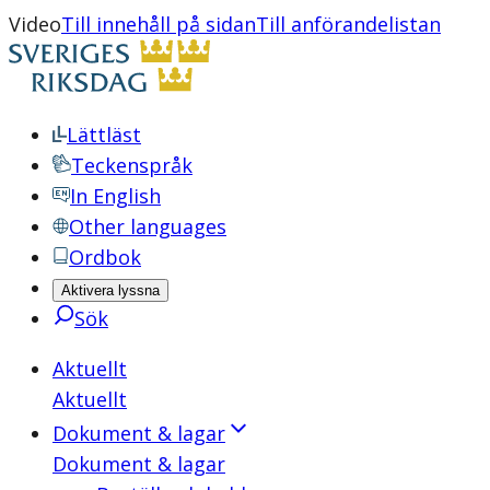
Video
Till innehåll på sidan
Till anförandelistan
Lättläst
Teckenspråk
In English
Other languages
Ordbok
Aktivera lyssna
Sök
Aktuellt
Aktuellt
Dokument & lagar
Dokument & lagar