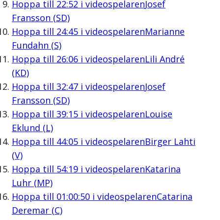
Hoppa till
22:52
i videospelaren
Josef
Fransson (SD)
Hoppa till
24:45
i videospelaren
Marianne
Fundahn (S)
Hoppa till
26:06
i videospelaren
Lili André
(KD)
Hoppa till
32:47
i videospelaren
Josef
Fransson (SD)
Hoppa till
39:15
i videospelaren
Louise
Eklund (L)
Hoppa till
44:05
i videospelaren
Birger Lahti
(V)
Hoppa till
54:19
i videospelaren
Katarina
Luhr (MP)
Hoppa till
01:00:50
i videospelaren
Catarina
Deremar (C)