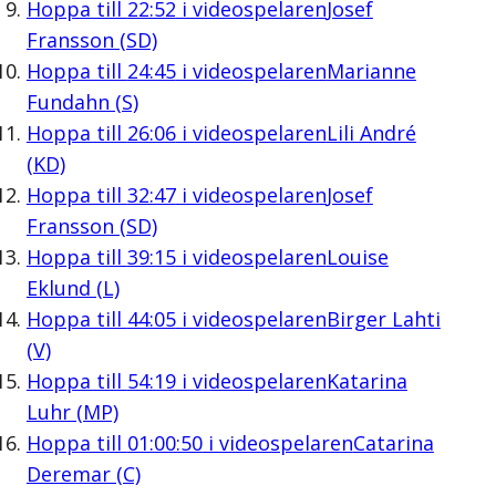
Hoppa till
22:52
i videospelaren
Josef
Fransson (SD)
Hoppa till
24:45
i videospelaren
Marianne
Fundahn (S)
Hoppa till
26:06
i videospelaren
Lili André
(KD)
Hoppa till
32:47
i videospelaren
Josef
Fransson (SD)
Hoppa till
39:15
i videospelaren
Louise
Eklund (L)
Hoppa till
44:05
i videospelaren
Birger Lahti
(V)
Hoppa till
54:19
i videospelaren
Katarina
Luhr (MP)
Hoppa till
01:00:50
i videospelaren
Catarina
Deremar (C)