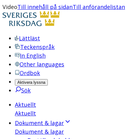
Video
Till innehåll på sidan
Till anförandelistan
Lättläst
Teckenspråk
In English
Other languages
Ordbok
Aktivera lyssna
Sök
Aktuellt
Aktuellt
Dokument & lagar
Dokument & lagar