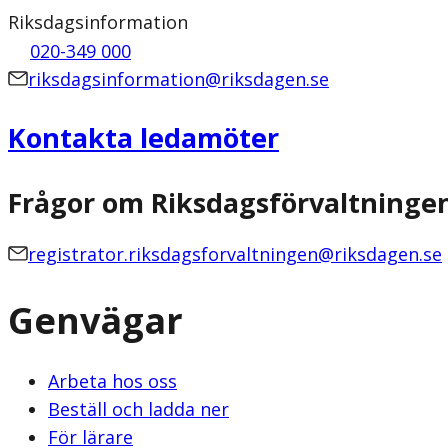
Riksdagsinformation
020-349 000
riksdagsinformation@riksdagen.se
Kontakta ledamöter
Frågor om Riksdagsförvaltninge
registrator.riksdagsforvaltningen@riksdagen.se
Genvägar
Arbeta hos oss
Beställ och ladda ner
För lärare