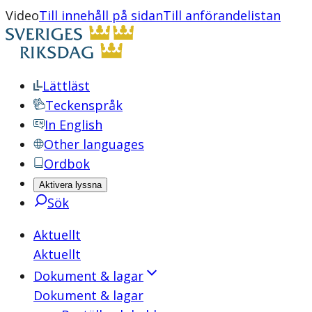
Video
Till innehåll på sidan
Till anförandelistan
Lättläst
Teckenspråk
In English
Other languages
Ordbok
Aktivera lyssna
Sök
Aktuellt
Aktuellt
Dokument & lagar
Dokument & lagar