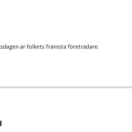
iksdagen är folkets främsta företrädare.
U