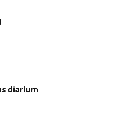
U
ns diarium