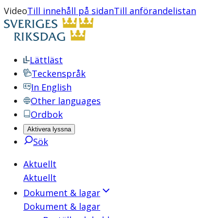
Video
Till innehåll på sidan
Till anförandelistan
Lättläst
Teckenspråk
In English
Other languages
Ordbok
Aktivera lyssna
Sök
Aktuellt
Aktuellt
Dokument & lagar
Dokument & lagar