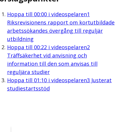
Hoppa till
00:00
i videospelaren
1
Riksrevisionens rapport om kortutbildade
arbetssökandes övergång till reguljär
utbildning
Hoppa till
00:22
i videospelaren
2
Träffsäkerhet vid anvisning och
information till den som anvisas till
reguljära studier
Hoppa till
01:10
i videospelaren
3 Justerat
studiestartsstöd