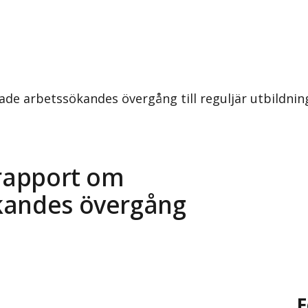
ade arbetssökandes övergång till reguljär utbildnin
 rapport om
kandes övergång
F