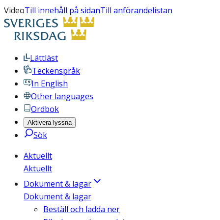
Video
Till innehåll på sidan
Till anförandelistan
Lättläst
Teckenspråk
In English
Other languages
Ordbok
Aktivera lyssna
Sök
Aktuellt
Aktuellt
Dokument & lagar
Dokument & lagar
Beställ och ladda ner