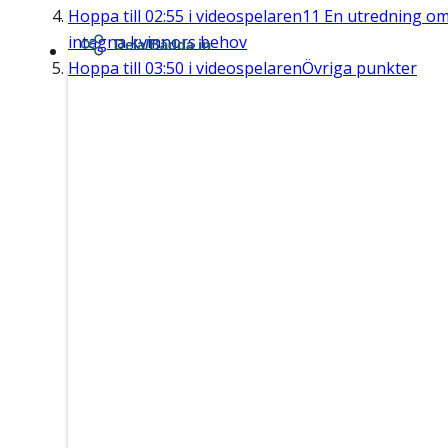
Hoppa till
02:55
i videospelaren
11 En utredning o
intagna kvinnors behov
Dela/Bädda in
Hoppa till
03:50
i videospelaren
Övriga punkter