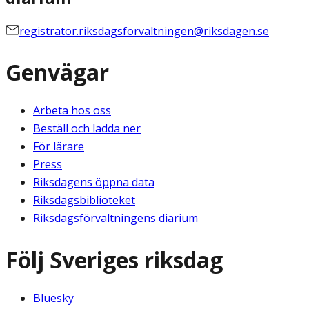
registrator.riksdagsforvaltningen@riksdagen.se
Genvägar
Arbeta hos oss
Beställ och ladda ner
För lärare
Press
Riksdagens öppna data
Riksdagsbiblioteket
Riksdagsförvaltningens diarium
Följ Sveriges riksdag
Bluesky