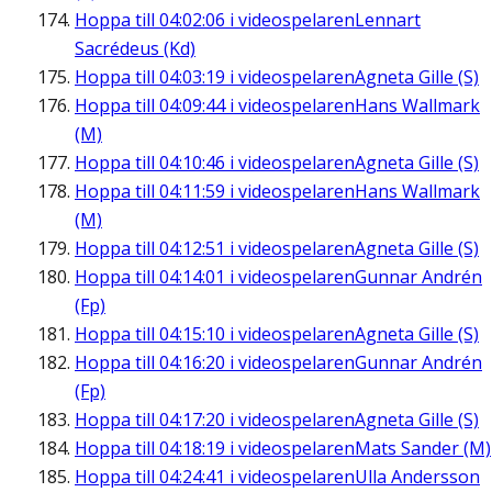
Hoppa till
04:02:06
i videospelaren
Lennart
Sacrédeus (Kd)
Hoppa till
04:03:19
i videospelaren
Agneta Gille (S)
Hoppa till
04:09:44
i videospelaren
Hans Wallmark
(M)
Hoppa till
04:10:46
i videospelaren
Agneta Gille (S)
Hoppa till
04:11:59
i videospelaren
Hans Wallmark
(M)
Hoppa till
04:12:51
i videospelaren
Agneta Gille (S)
Hoppa till
04:14:01
i videospelaren
Gunnar Andrén
(Fp)
Hoppa till
04:15:10
i videospelaren
Agneta Gille (S)
Hoppa till
04:16:20
i videospelaren
Gunnar Andrén
(Fp)
Hoppa till
04:17:20
i videospelaren
Agneta Gille (S)
Hoppa till
04:18:19
i videospelaren
Mats Sander (M)
Hoppa till
04:24:41
i videospelaren
Ulla Andersson