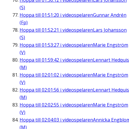
Hoppa till
01:50:12
i videospelaren
Lars Johansson
(S)
Hoppa till
01:51:20
i videospelaren
Gunnar Andrén
(Fp)
Hoppa till
01:52:21
i videospelaren
Lars Johansson
(S)
Hoppa till
01:53:27
i videospelaren
Marie Engström
(V)
Hoppa till
01:59:42
i videospelaren
Lennart Hedquis
(M)
Hoppa till
02:01:02
i videospelaren
Marie Engström
(V)
Hoppa till
02:01:56
i videospelaren
Lennart Hedquis
(M)
Hoppa till
02:02:55
i videospelaren
Marie Engström
(V)
Hoppa till
02:04:03
i videospelaren
Annicka Engblo
(M)