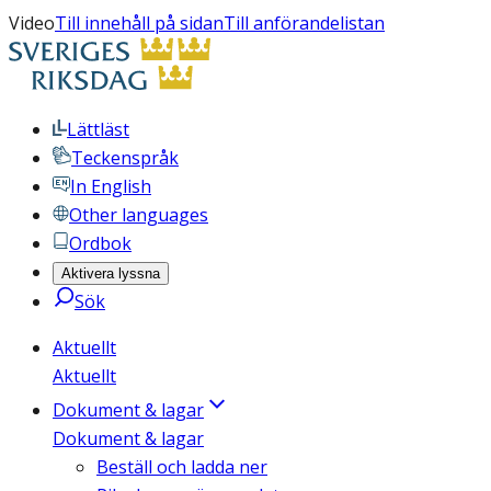
Video
Till innehåll på sidan
Till anförandelistan
Lättläst
Teckenspråk
In English
Other languages
Ordbok
Aktivera lyssna
Sök
Aktuellt
Aktuellt
Dokument & lagar
Dokument & lagar
Beställ och ladda ner