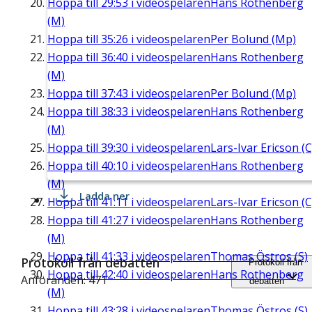
Hoppa till
29:53
i videospelaren
Hans Rothenberg
(M)
Hoppa till
35:26
i videospelaren
Per Bolund (Mp)
Hoppa till
36:40
i videospelaren
Hans Rothenberg
(M)
Hoppa till
37:43
i videospelaren
Per Bolund (Mp)
Hoppa till
38:33
i videospelaren
Hans Rothenberg
(M)
Hoppa till
39:30
i videospelaren
Lars-Ivar Ericson (C
Hoppa till
40:10
i videospelaren
Hans Rothenberg
(M)
Ladda ner
Hoppa till
41:11
i videospelaren
Lars-Ivar Ericson (C
Hoppa till
41:27
i videospelaren
Hans Rothenberg
(M)
Hoppa till
41:33
i videospelaren
Thomas Östros (S)
Protokoll från debatten
Protokoll från
Hoppa till
42:40
i videospelaren
Hans Rothenberg
Anföranden: 471
debatten
(M)
Hoppa till
43:28
i videospelaren
Thomas Östros (S)