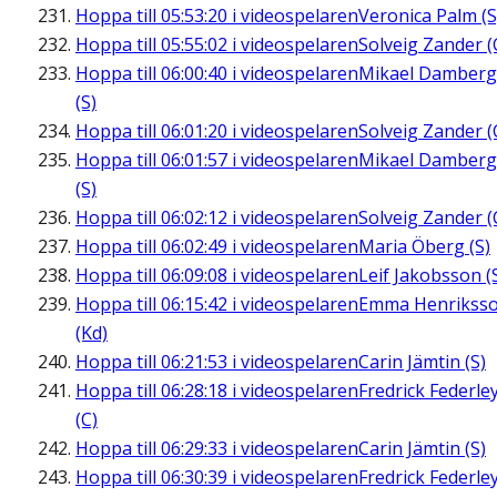
Hoppa till
05:53:20
i videospelaren
Veronica Palm (S
Hoppa till
05:55:02
i videospelaren
Solveig Zander (
Hoppa till
06:00:40
i videospelaren
Mikael Damberg
(S)
Hoppa till
06:01:20
i videospelaren
Solveig Zander (
Hoppa till
06:01:57
i videospelaren
Mikael Damberg
(S)
Hoppa till
06:02:12
i videospelaren
Solveig Zander (
Hoppa till
06:02:49
i videospelaren
Maria Öberg (S)
Hoppa till
06:09:08
i videospelaren
Leif Jakobsson (
Hoppa till
06:15:42
i videospelaren
Emma Henrikss
(Kd)
Hoppa till
06:21:53
i videospelaren
Carin Jämtin (S)
Hoppa till
06:28:18
i videospelaren
Fredrick Federle
(C)
Hoppa till
06:29:33
i videospelaren
Carin Jämtin (S)
Hoppa till
06:30:39
i videospelaren
Fredrick Federle