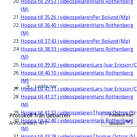
Hoppa till
29:53
i videospelaren
Hans Rothenberg
(M)
Hoppa till
35:26
i videospelaren
Per Bolund (Mp)
Hoppa till
36:40
i videospelaren
Hans Rothenberg
(M)
Hoppa till
37:43
i videospelaren
Per Bolund (Mp)
Hoppa till
38:33
i videospelaren
Hans Rothenberg
(M)
Hoppa till
39:30
i videospelaren
Lars-Ivar Ericson (C
Hoppa till
40:10
i videospelaren
Hans Rothenberg
(M)
Ladda ner
Hoppa till
41:11
i videospelaren
Lars-Ivar Ericson (C
Hoppa till
41:27
i videospelaren
Hans Rothenberg
(M)
Hoppa till
41:33
i videospelaren
Thomas Östros (S)
Protokoll från debatten
Protokoll från
Hoppa till
42:40
i videospelaren
Hans Rothenberg
Anföranden: 471
debatten
(M)
Hoppa till
43:28
i videospelaren
Thomas Östros (S)