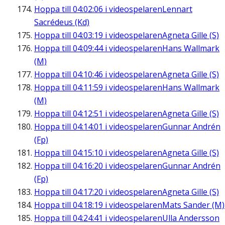
Hoppa till
04:02:06
i videospelaren
Lennart
Sacrédeus (Kd)
Hoppa till
04:03:19
i videospelaren
Agneta Gille (S)
Hoppa till
04:09:44
i videospelaren
Hans Wallmark
(M)
Hoppa till
04:10:46
i videospelaren
Agneta Gille (S)
Hoppa till
04:11:59
i videospelaren
Hans Wallmark
(M)
Hoppa till
04:12:51
i videospelaren
Agneta Gille (S)
Hoppa till
04:14:01
i videospelaren
Gunnar Andrén
(Fp)
Hoppa till
04:15:10
i videospelaren
Agneta Gille (S)
Hoppa till
04:16:20
i videospelaren
Gunnar Andrén
(Fp)
Hoppa till
04:17:20
i videospelaren
Agneta Gille (S)
Hoppa till
04:18:19
i videospelaren
Mats Sander (M)
Hoppa till
04:24:41
i videospelaren
Ulla Andersson