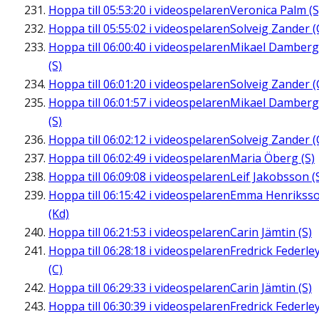
Hoppa till
05:53:20
i videospelaren
Veronica Palm (S
Hoppa till
05:55:02
i videospelaren
Solveig Zander (
Hoppa till
06:00:40
i videospelaren
Mikael Damberg
(S)
Hoppa till
06:01:20
i videospelaren
Solveig Zander (
Hoppa till
06:01:57
i videospelaren
Mikael Damberg
(S)
Hoppa till
06:02:12
i videospelaren
Solveig Zander (
Hoppa till
06:02:49
i videospelaren
Maria Öberg (S)
Hoppa till
06:09:08
i videospelaren
Leif Jakobsson (
Hoppa till
06:15:42
i videospelaren
Emma Henrikss
(Kd)
Hoppa till
06:21:53
i videospelaren
Carin Jämtin (S)
Hoppa till
06:28:18
i videospelaren
Fredrick Federle
(C)
Hoppa till
06:29:33
i videospelaren
Carin Jämtin (S)
Hoppa till
06:30:39
i videospelaren
Fredrick Federle