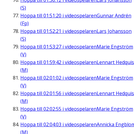
Hoppa till
01:50:12
i videospelaren
Lars Johansson
(S)
Hoppa till
01:51:20
i videospelaren
Gunnar Andrén
(Fp)
Hoppa till
01:52:21
i videospelaren
Lars Johansson
(S)
Hoppa till
01:53:27
i videospelaren
Marie Engström
(V)
Hoppa till
01:59:42
i videospelaren
Lennart Hedquis
(M)
Hoppa till
02:01:02
i videospelaren
Marie Engström
(V)
Hoppa till
02:01:56
i videospelaren
Lennart Hedquis
(M)
Hoppa till
02:02:55
i videospelaren
Marie Engström
(V)
Hoppa till
02:04:03
i videospelaren
Annicka Engblo
(M)