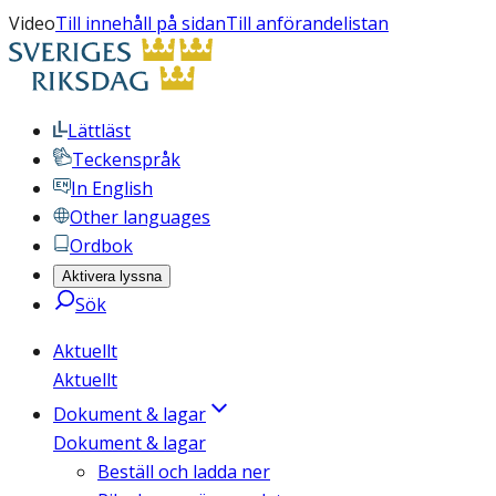
Video
Till innehåll på sidan
Till anförandelistan
Lättläst
Teckenspråk
In English
Other languages
Ordbok
Aktivera lyssna
Sök
Aktuellt
Aktuellt
Dokument & lagar
Dokument & lagar
Beställ och ladda ner