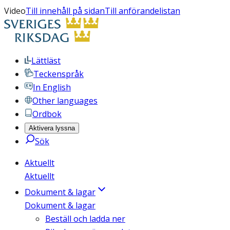
Video
Till innehåll på sidan
Till anförandelistan
Lättläst
Teckenspråk
In English
Other languages
Ordbok
Aktivera lyssna
Sök
Aktuellt
Aktuellt
Dokument & lagar
Dokument & lagar
Beställ och ladda ner