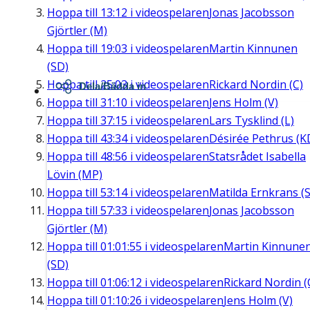
Hoppa till
13:12
i videospelaren
Jonas Jacobsson
Gjörtler (M)
Hoppa till
19:03
i videospelaren
Martin Kinnunen
(SD)
Hoppa till
25:03
i videospelaren
Rickard Nordin (C)
Dela/Bädda in
Hoppa till
31:10
i videospelaren
Jens Holm (V)
Hoppa till
37:15
i videospelaren
Lars Tysklind (L)
Hoppa till
43:34
i videospelaren
Désirée Pethrus (K
Hoppa till
48:56
i videospelaren
Statsrådet Isabella
Lövin (MP)
Hoppa till
53:14
i videospelaren
Matilda Ernkrans (S
Hoppa till
57:33
i videospelaren
Jonas Jacobsson
Gjörtler (M)
Hoppa till
01:01:55
i videospelaren
Martin Kinnune
(SD)
Hoppa till
01:06:12
i videospelaren
Rickard Nordin (
Hoppa till
01:10:26
i videospelaren
Jens Holm (V)