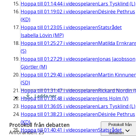
Hoppa till
01:14:44
i videospelaren
Lars Tysklind (L)
Hoppa till
01:19:02
i videospelaren
Désirée Pethrus
(KD)
Hoppa till
01:23:05
i videospelaren
Statsrådet
Isabella Lövin (MP)
Hoppa till
01:25:27
i videospelaren
Matilda Ernkran
(S)
Hoppa till
01:27:29
i videospelaren
Jonas Jacobsson
Gjörtler (M)
Hoppa till
01:29:40
i videospelaren
Martin Kinnune
(SD)
Hoppa till
01:31:47
i videospelaren
Rickard Nordin (
Ladda ner
Hoppa till
01:33:48
i videospelaren
Jens Holm (V)
Hoppa till
01:36:05
i videospelaren
Lars Tysklind (L)
Hoppa till
01:38:23
i videospelaren
Désirée Pethrus
(KD)
Protokoll från debatten
Protokoll från
Hoppa till
01:40:41
i videospelaren
Statsrådet
Anföranden: 25
debatten