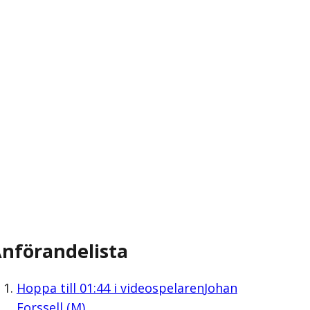
nförandelista
Hoppa till
01:44
i videospelaren
Johan
Forssell (M)