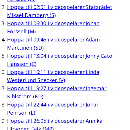
Hoppa till
02:51
i videospelaren
Statsrådet
Mikael Damberg (S)
Hoppa till
06:30
i videospelaren
Johan
Forssell (M)
Hoppa till
09:46
i videospelaren
Adam
Marttinen (SD)
Hoppa till
13:04
i videospelaren
Jonny Cato
Hansson (C)
Hoppa till
16:11
i videospelaren
Linda
Westerlund Snecker (V)
Hoppa till
19:27
i videospelaren
Ingemar
Kihlström (KD)
Hoppa till
22:44
i videospelaren
Johan
Pehrson (L)
Hoppa till
26:05
i videospelaren
Annika
Hirvonen Falk (MP)