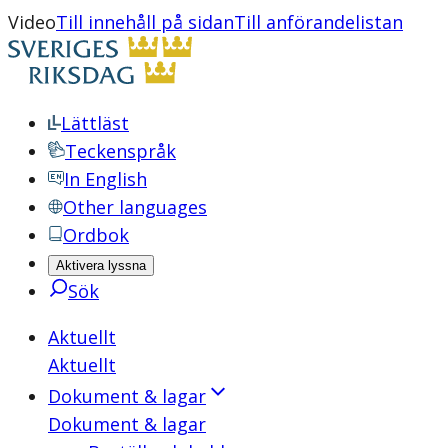
Video
Till innehåll på sidan
Till anförandelistan
Lättläst
Teckenspråk
In English
Other languages
Ordbok
Aktivera lyssna
Sök
Aktuellt
Aktuellt
Dokument & lagar
Dokument & lagar