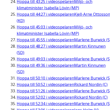
Hoppa till
43:25
i videospelaren
Miljö- och
klimatminister Isabella Lövin (MP)
Hoppa till
44:27
i videospelaren
Kjell-Arne Ottosso
(KD)
Hoppa till
45:03
i videospelaren
Miljö- och
klimatminister Isabella Lövin (MP)
Hoppa till
45:55
i videospelaren
Marlene Burwick (S
Hoppa till
48:27
i videospelaren
Martin Kinnunen
(SD)
Hoppa till
49:03
i videospelaren
Marlene Burwick (S
Hoppa till
49:36
i videospelaren
Martin Kinnunen
(SD)
Hoppa till
50:10
i videospelaren
Marlene Burwick (S
Hoppa till
50:52
i videospelaren
Rickard Nordin (C)
Hoppa till
51:26
i videospelaren
Marlene Burwick (S
Hoppa till
52:02
i videospelaren
Rickard Nordin (C)
Hoppa till
52:34
i videospelaren
Marlene Burwick (S