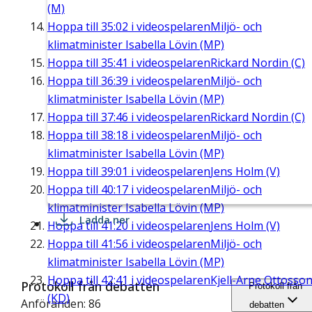
(M)
Hoppa till
35:02
i videospelaren
Miljö- och
klimatminister Isabella Lövin (MP)
Hoppa till
35:41
i videospelaren
Rickard Nordin (C)
Hoppa till
36:39
i videospelaren
Miljö- och
klimatminister Isabella Lövin (MP)
Hoppa till
37:46
i videospelaren
Rickard Nordin (C)
Hoppa till
38:18
i videospelaren
Miljö- och
klimatminister Isabella Lövin (MP)
Hoppa till
39:01
i videospelaren
Jens Holm (V)
Hoppa till
40:17
i videospelaren
Miljö- och
klimatminister Isabella Lövin (MP)
Ladda ner
Hoppa till
41:20
i videospelaren
Jens Holm (V)
Hoppa till
41:56
i videospelaren
Miljö- och
klimatminister Isabella Lövin (MP)
Hoppa till
42:41
i videospelaren
Kjell-Arne Ottosso
Protokoll från debatten
Protokoll från
(KD)
Anföranden: 86
debatten