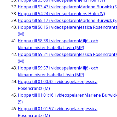
Hoppa till
53:06
i videospelaren
Jens Holm (V)
Hoppa till
53:47
i videospelaren
Marlene Burwick (S
Hoppa till
54:24
i videospelaren
Jens Holm (V)
Hoppa till
55:17
i videospelaren
Marlene Burwick (S
Hoppa till
56:15
i videospelaren
Jessica Rosencrant
(M)
Hoppa till
58:38
i videospelaren
Miljö- och
klimatminister Isabella Lövin (MP)
Hoppa till
59:21
i videospelaren
Jessica Rosencrant
(M)
Hoppa till
59:57
i videospelaren
Miljö- och
klimatminister Isabella Lövin (MP)
Hoppa till
01:00:32
i videospelaren
Jessica
Rosencrantz (M)
Hoppa till
01:01:16
i videospelaren
Marlene Burwic
(S)
Hoppa till
01:01:57
i videospelaren
Jessica
Rosencrantz (M)