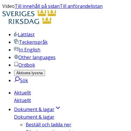
Video
Till innehåll på sidan
Till anförandelistan
Lättläst
Teckenspråk
In English
Other languages
Ordbok
Aktivera lyssna
Sök
Aktuellt
Aktuellt
Dokument & lagar
Dokument & lagar
Beställ och ladda ner