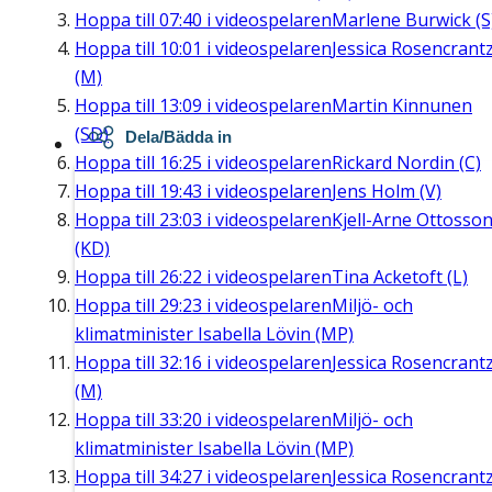
Hoppa till
07:40
i videospelaren
Marlene Burwick (S
Hoppa till
10:01
i videospelaren
Jessica Rosencrant
(M)
Hoppa till
13:09
i videospelaren
Martin Kinnunen
(SD)
Dela/Bädda in
Hoppa till
16:25
i videospelaren
Rickard Nordin (C)
Hoppa till
19:43
i videospelaren
Jens Holm (V)
Hoppa till
23:03
i videospelaren
Kjell-Arne Ottosso
(KD)
Hoppa till
26:22
i videospelaren
Tina Acketoft (L)
Hoppa till
29:23
i videospelaren
Miljö- och
klimatminister Isabella Lövin (MP)
Hoppa till
32:16
i videospelaren
Jessica Rosencrant
(M)
Hoppa till
33:20
i videospelaren
Miljö- och
klimatminister Isabella Lövin (MP)
Hoppa till
34:27
i videospelaren
Jessica Rosencrant