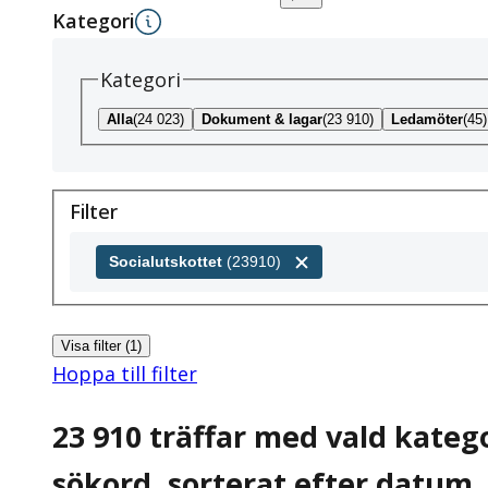
Kategori
Kategori
Alla
(24 023)
Dokument & lagar
(23 910)
Ledamöter
(45)
Filter
Filter
Socialutskottet
(
23910
)
Visa filter (1)
Hoppa till filter
23 910 träffar
med vald kategor
sökord, sorterat efter datum