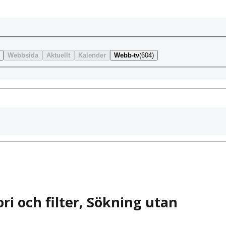
Webbsida
Aktuellt
Kalender
Webb-tv
(604)
i och filter
,
Sökning utan