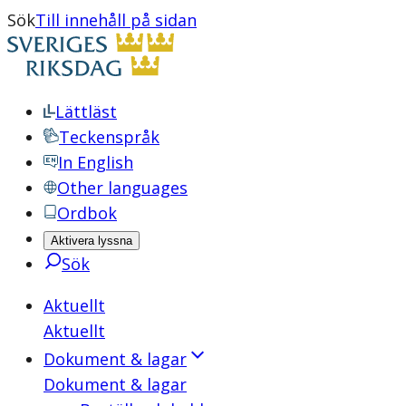
Sök
Till innehåll på sidan
Lättläst
Teckenspråk
In English
Other languages
Ordbok
Aktivera lyssna
Sök
Aktuellt
Aktuellt
Dokument & lagar
Dokument & lagar