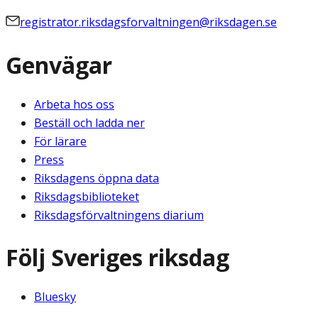
registrator.riksdagsforvaltningen@riksdagen.se
Genvägar
Arbeta hos oss
Beställ och ladda ner
För lärare
Press
Riksdagens öppna data
Riksdagsbiblioteket
Riksdagsförvaltningens diarium
Följ Sveriges riksdag
Bluesky