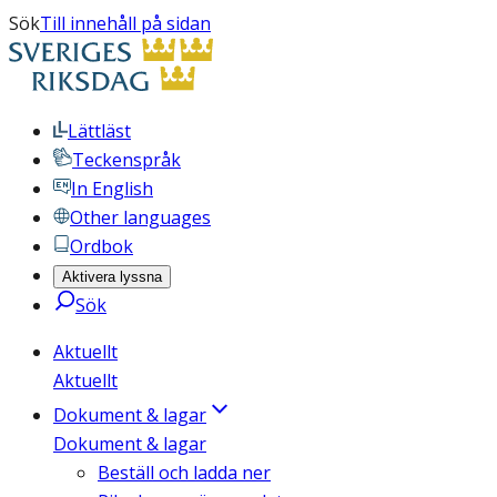
Sök
Till innehåll på sidan
Lättläst
Teckenspråk
In English
Other languages
Ordbok
Aktivera lyssna
Sök
Aktuellt
Aktuellt
Dokument & lagar
Dokument & lagar
Beställ och ladda ner