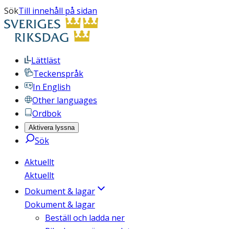
Sök
Till innehåll på sidan
Lättläst
Teckenspråk
In English
Other languages
Ordbok
Aktivera lyssna
Sök
Aktuellt
Aktuellt
Dokument & lagar
Dokument & lagar
Beställ och ladda ner