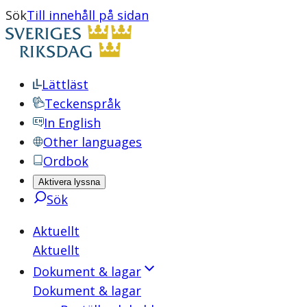
Sök
Till innehåll på sidan
Lättläst
Teckenspråk
In English
Other languages
Ordbok
Aktivera lyssna
Sök
Aktuellt
Aktuellt
Dokument & lagar
Dokument & lagar