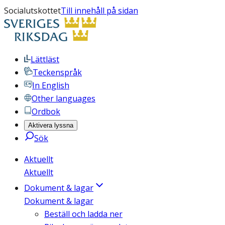
Socialutskottet
Till innehåll på sidan
Lättläst
Teckenspråk
In English
Other languages
Ordbok
Aktivera lyssna
Sök
Aktuellt
Aktuellt
Dokument & lagar
Dokument & lagar
Beställ och ladda ner