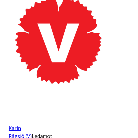
Karin
Rågsjö (V)
Ledamot