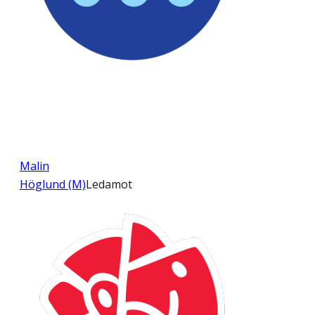
Malin
Höglund (M)
Ledamot