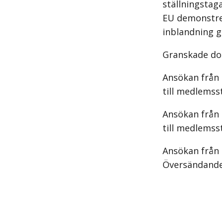
ställningstaga
EU demonstrer
inblandning gö
Granskade d
Ansökan från
till medlemss
Ansökan från
till medlemss
Ansökan från
Översändande 