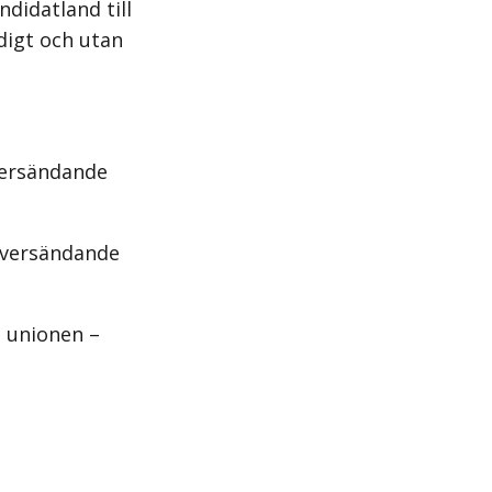
didat­land till
digt och utan
versändande
er­sänd­ande
 unionen –