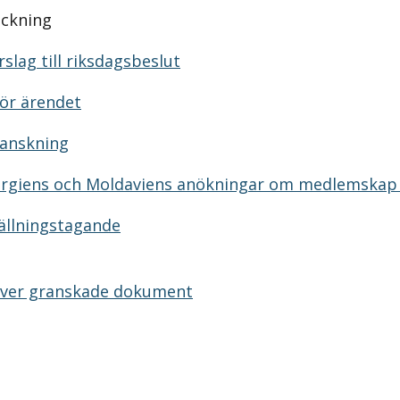
eckning
slag till riksdagsbeslut
ör ärendet
ranskning
orgiens och Moldaviens anökningar om medlemskap 
ällningstagande
över granskade dokument