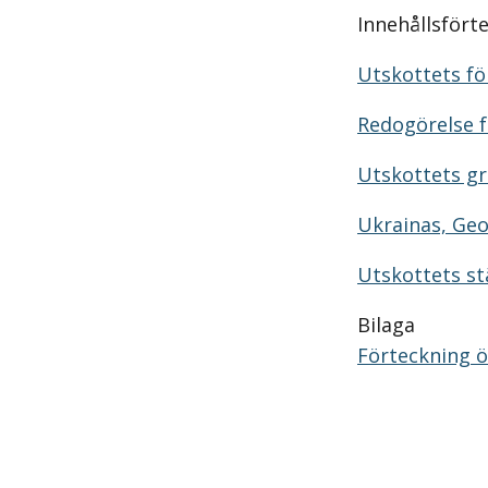
Innehållsfört
Utskottets för
Redogörelse f
Utskottets g
Ukrainas, Ge
Utskottets st
Bilaga
Förteckning 