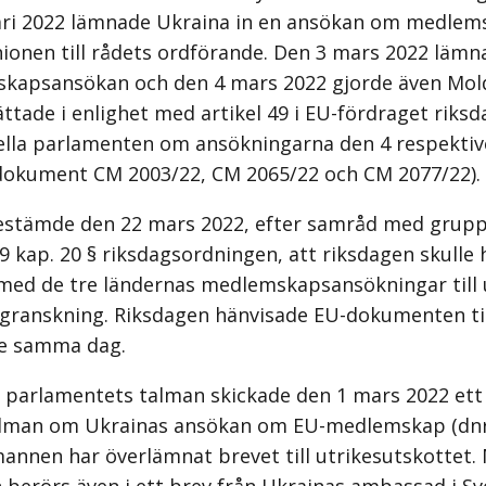
ari 2022 lämnade Ukraina in en ansökan om medlem
ionen till rådets ordförande. Den 3 mars 2022 läm
skapsansökan och den 4 mars 2022 gjorde även Mold
ttade i enlighet med artikel 49 i EU-fördraget riks
ella parlamenten om ansökningarna den 4 respektiv
dokument CM 2003/22, CM 2065/22 och CM 2077/22).
stämde den 22 mars 2022, efter samråd med grupp
9 kap. 20 § riksdagsordningen, att riksdagen skulle 
ed de tre ländernas medlemskapsansökningar till u
 granskning. Riksdagen hänvisade EU-dokumenten till
re samma dag.
 parlamentets talman skickade den 1 mars 2022 ett b
alman om Ukrainas ansökan om EU-medlemskap (dnr
mannen har överlämnat brevet till utrikesutskottet.