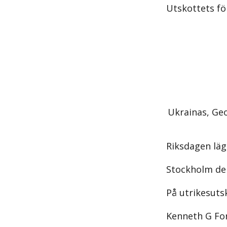
Utskottets för
Ukrainas, Ge
Riksdagen läg
Stockholm de
På utrikesuts
Kenneth G Fo