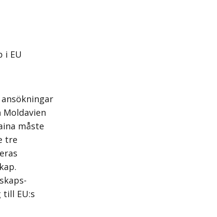
 i EU
e ansökningar
h Moldavien
raina måste
e tre
deras
kap.
mskaps­
till EU:s