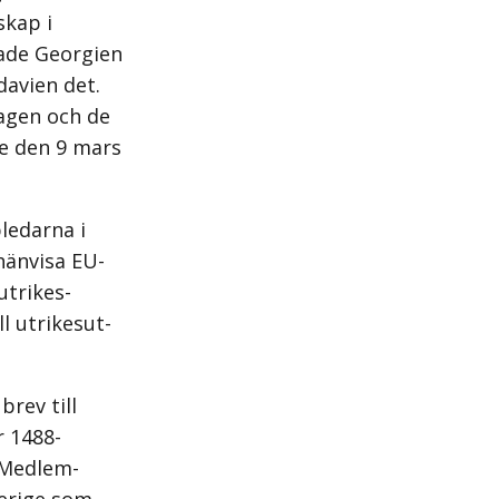
skap i
nade Georgien
avien det.
dagen och de
e den 9 mars
ledarna i
hänvisa EU-
trikes­
 utrikes­ut­
rev till
 1488-
 Medlem­