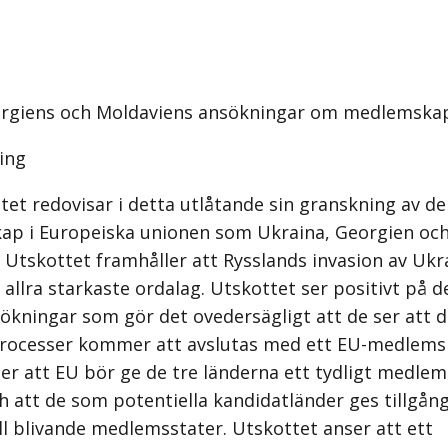
orgiens och Moldaviens ansökningar om medlemskap
ing
tet redovisar i detta utlåtande sin granskning av d
p i Europeiska unionen som Ukraina, Georgien oc
. Utskottet framhåller att Rysslands invasion av Uk
allra starkaste ordalag. Utskottet ser positivt på d
ökningar som gör det ovedersägligt att de ser att 
­processer kommer att avslutas med ett EU-medlems
er att EU bör ge de tre länderna ett tydligt medle
 att de som potentiella kandidatländer ges tillgång 
ll blivande medlemsstater. Utskottet anser att ett