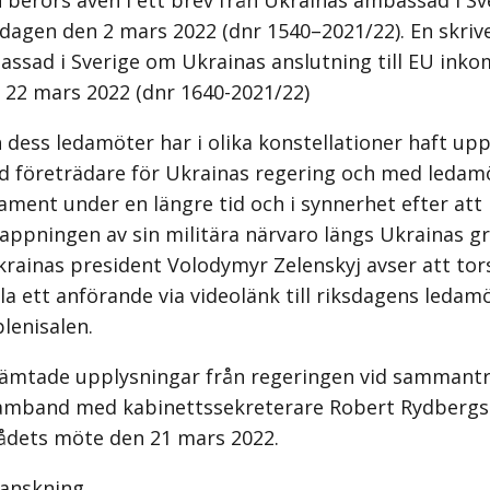
 berörs även i ett brev från Ukrainas ambassad i S
ksdagen den 2 mars 2022 (dnr 1540–2021/22). En skriv
ssad i Sverige om Ukrainas anslutning till EU inkom
 22 mars 2022 (dnr 1640-2021/22)
 dess ledamöter har i olika konstellationer haft up
 företrädare för Ukrainas regering och med ledamö
ament under en längre tid och i synnerhet efter att
appningen av sin militära närvaro längs Ukrainas gr
krainas president Volodymyr Zelenskyj avser att to
la ett anförande via videolänk till riksdagens ledam
lenisalen.
ämtade upplysningar från regeringen vid samman­t
samband med kabinettssekreterare Robert Rydbergs
rådets möte den 21 mars 2022.
ranskning