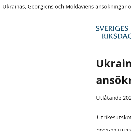
Ukrainas, Georgiens och Moldaviens ansökningar
Ukrain
ansök
Utlåtande
202
Utrikesutsko
2021/22:
UU1