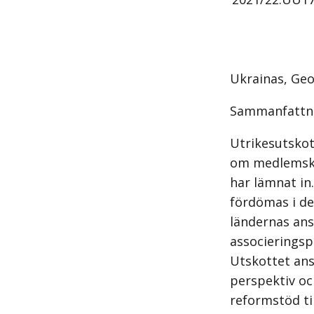
Ukrainas, Ge
Sammanfattn
Utrikesutskot
om medlemska
har lämnat in
fördömas i de 
ländernas ans
associerings
Utskottet ans
perspektiv och
reformstöd ti