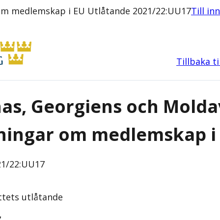
 om medlemskap i EU Utlåtande 2021/22:UU17
Till in
Tillbaka t
as, Georgiens och Molda
ningar om medlemskap i
1/22:UU17
ttets
utlåtande
7