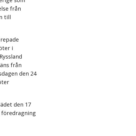
verige som
else från
 till
prepade
ter i
 Ryssland
äns från
rsdagen den 24
öter
rädet den 17
 föredragning