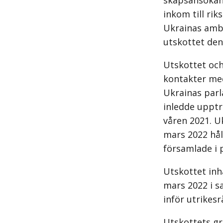
skaps­ansökan
inkom till ri
Ukrainas amba
utskottet den
Utskottet och
kontakter med
Ukrainas parl
inledde upptr
våren 2021. U
mars 2022 hål
församlade i p
Utskottet inh
mars 2022 i 
inför utrikes
Utskottets g