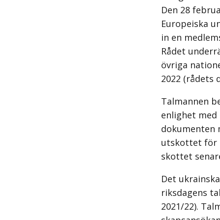
Den 28 febru
Europeiska un
in en medlem
Rådet underrä
övriga nation
2022 (rådets 
Talmannen be
enlighet med 
dokumenten m
utskottet för
skottet sena
Det ukrainska
riksdagens t
2021/22). Tal