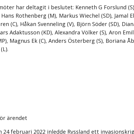
möter har deltagit i beslutet: Kenneth G Forslund (S
 Hans Rothenberg (M), Markus Wiechel (SD), Jamal El-
en (C), Håkan Svenneling (V), Björn Söder (SD), Dian
Lars Adaktusson (KD), Alexandra Völker (S), Aron Emil
P), Magnus Ek (C), Anders Österberg (S), Boriana Å
(L).
ör ärendet
24 februari 2022 inledde Ryssland ett invasionskri