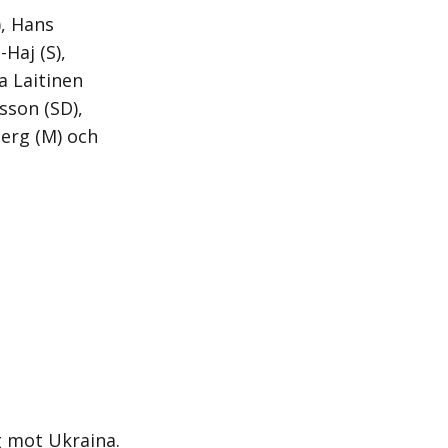
), Hans
Haj (S),
a Laitinen
sson (SD),
berg (M) och
g mot Ukraina.