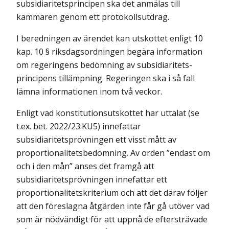
subsidiaritetsprincipen ska det anmälas till
kammaren genom ett protokolls­utdrag.
I beredningen av ärendet kan utskottet enligt 10
kap. 10 § riksdags­ordningen begära information
om regeringens bedömning av subsidiaritets­
principens tillämpning. Regeringen ska i så fall
lämna informationen inom två veckor.
Enligt vad konstitutionsutskottet har uttalat (se
t.ex. bet. 2022/23:KU5) innefattar
subsidiaritetsprövningen ett visst mått av
proportionalitets­bedömning. Av orden ”endast om
och i den mån” anses det framgå att
subsidiaritetsprövningen innefattar ett
proportionalitetskriterium och att det därav följer
att den föreslagna åtgärden inte får gå utöver vad
som är nödvändigt för att uppnå de eftersträvade