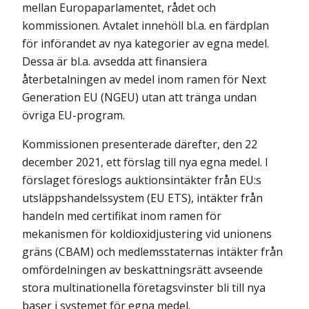
mellan Europa­parlamentet, rådet och
kommissionen. Avtalet innehöll bl.a. en färdplan
för införandet av nya kategorier av egna medel.
Dessa är bl.a. avsedda att finansiera
återbetalningen av medel inom ramen för Next
Generation EU (NGEU) utan att tränga undan
övriga EU-program.
Kommissionen presenterade därefter, den 22
december 2021, ett förslag till nya egna medel. I
förslaget föreslogs auktionsintäkter från EU:s
utsläppshandelssystem (EU ETS), intäkter från
handeln med certifikat inom ramen för
mekanismen för koldioxidjustering vid unionens
gräns (CBAM) och medlemsstaternas intäkter från
omfördelningen av beskattningsrätt avseende
stora multinationella företagsvinster bli till nya
baser i systemet för egna medel.