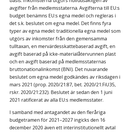
basis. Inkomsterna utgörs huvudsakligen av
avgifter från medlemsstaterna. Avgifterna till EU:s
budget benämns EU:s egna medel och regleras i
det s.k. beslutet om egna medel. Det finns fyra
typer av egna medel: traditionella egna medel som
utgörs av inkomster från den gemensamma
tulltaxan, en mervärdesskattebaserad avgift, en
avgift baserad på icke-materialåtervunnen plast
och en avgift baserad på medlemsstaternas
bruttonationalinkomst (BNI). Det nuvarande
beslutet om egna medel godkändes av riksdagen i
mars 2021 (prop. 2020/21:87, bet. 2020/21:FiU35,
rskr. 2020/21:232). Beslutet är sedan den 1 juni
2021 ratificerat av alla EU:s medlemsstater.
I samband med antagandet av den fleråriga
budgetramen för 2021–2027 ingicks den 16
december 2020 även ett interinstitutionellt avtal