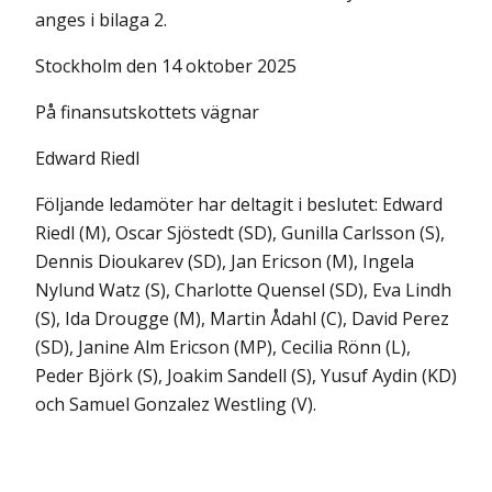
anges i bilaga 2.
Stockholm den 14 oktober 2025
På finansutskottets vägnar
Edward Riedl
Följande ledamöter har deltagit i beslutet: Edward
Riedl (M), Oscar Sjöstedt (SD), Gunilla Carlsson (S),
Dennis Dioukarev (SD), Jan Ericson (M), Ingela
Nylund Watz (S), Charlotte Quensel (SD), Eva Lindh
(S), Ida Drougge (M), Martin Ådahl (C), David Perez
(SD), Janine Alm Ericson (MP), Cecilia Rönn (L),
Peder Björk (S), Joakim Sandell (S), Yusuf Aydin (KD)
och Samuel Gonzalez Westling (V).