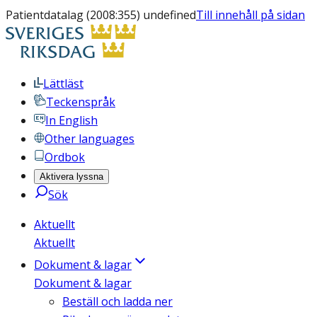
Patientdatalag (2008:355) undefined
Till innehåll på sidan
Lättläst
Teckenspråk
In English
Other languages
Ordbok
Aktivera lyssna
Sök
Aktuellt
Aktuellt
Dokument & lagar
Dokument & lagar
Beställ och ladda ner