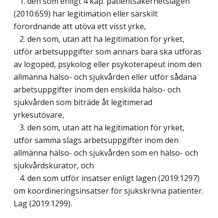
1. den som enligt 4 kap. patientsäkerhetslagen
(2010:659) har legitimation eller särskilt
förordnande att utöva ett visst yrke,
2. den som, utan att ha legitimation för yrket,
utför arbetsuppgifter som annars bara ska utföras
av logoped, psykolog eller psykoterapeut inom den
allmänna hälso- och sjukvården eller utför sådana
arbetsuppgifter inom den enskilda hälso- och
sjukvården som biträde åt legitimerad
yrkesutövare,
3. den som, utan att ha legitimation för yrket,
utför samma slags arbetsuppgifter inom den
allmänna hälso- och sjukvården som en hälso- och
sjukvårdskurator, och
4. den som utför insatser enligt lagen (2019:1297)
om koordineringsinsatser för sjukskrivna patienter.
Lag (2019:1299)
.