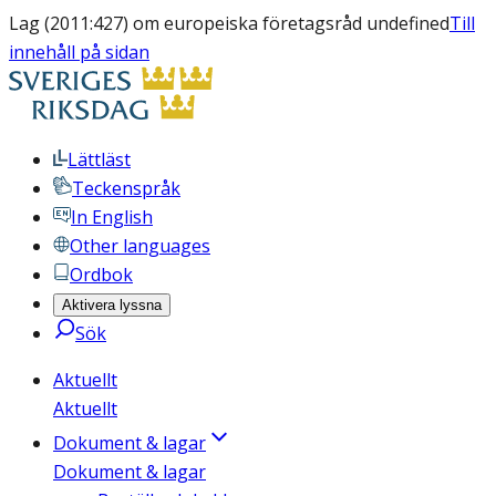
Lag (2011:427) om europeiska företagsråd undefined
Till
innehåll på sidan
Lättläst
Teckenspråk
In English
Other languages
Ordbok
Aktivera lyssna
Sök
Aktuellt
Aktuellt
Dokument & lagar
Dokument & lagar