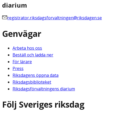
diarium
registrator.riksdagsforvaltningen@riksdagen.se
Genvägar
Arbeta hos oss
Beställ och ladda ner
För lärare
Press
Riksdagens öppna data
Riksdagsbiblioteket
Riksdagsförvaltningens diarium
Följ Sveriges riksdag