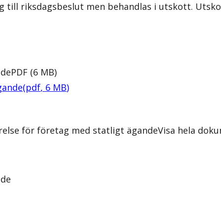
lag till riksdagsbeslut men behandlas i utskott. Uts
nde
PDF
(
6
MB
)
ägande
(
pdf
,
6
MB
)
relse för företag med statligt ägande
Visa hela dok
nde