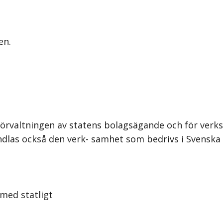
en.
 förvaltningen av statens bolagsägande och för ver
handlas också den verk- samhet som bedrivs i Svensk
med statligt