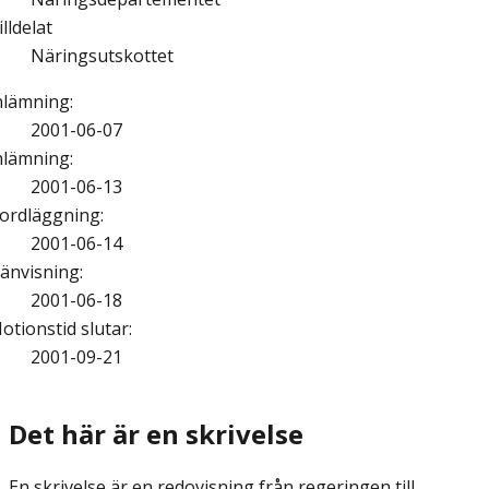
illdelat
Näringsutskottet
nlämning
:
2001-06-07
nlämning
:
2001-06-13
ordläggning
:
2001-06-14
änvisning
:
2001-06-18
otionstid slutar
:
2001-09-21
Det här är en skrivelse
En skrivelse är en redovisning från regeringen till