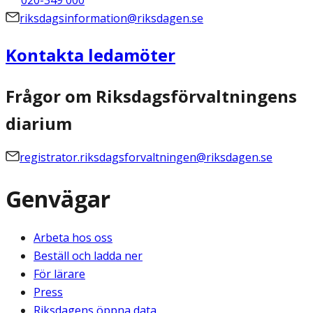
020-349 000
riksdagsinformation@riksdagen.se
Kontakta ledamöter
Frågor om Riksdagsförvaltningens
diarium
registrator.riksdagsforvaltningen@riksdagen.se
Genvägar
Arbeta hos oss
Beställ och ladda ner
För lärare
Press
Riksdagens öppna data