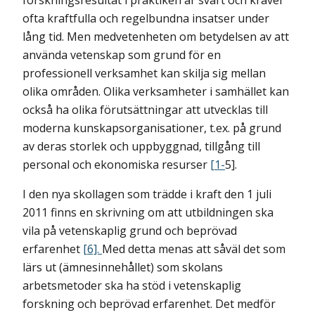
forskningsresultat i praktiken är svårt och kräver
ofta kraftfulla och regelbundna insatser under
lång tid. Men medvetenheten om betydelsen av att
använda vetenskap som grund för en
professionell verksamhet kan skilja sig mellan
olika områden. Olika verksamheter i samhället kan
också ha olika förutsättningar att utvecklas till
moderna kunskapsorganisationer, t.ex. på grund
av deras storlek och uppbyggnad, tillgång till
personal och ekonomiska resurser
[1-
5].
I den nya skollagen som trädde i kraft den 1 juli
2011 finns en skrivning om att utbildningen ska
vila på vetenskaplig grund och beprövad
erfarenhet
[6].
Med detta menas att såväl det som
lärs ut (ämnesinnehållet) som skolans
arbetsmetoder ska ha stöd i vetenskaplig
forskning och beprövad erfarenhet. Det medför