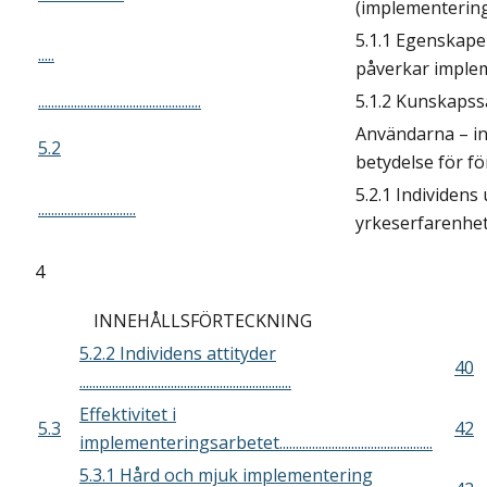
(implementering
5.1.1 Egenskap
.....
påverkar imple
..................................................
5.1.2 Kunskaps
Användarna – in
5.2
betydelse för f
5.2.1 Individens
..............................
yrkeserfarenhe
4
INNEHÅLLSFÖRTECKNING
5.2.2 Individens attityder
40
.................................................................
Effektivitet i
5.3
42
implementeringsarbetet...............................................
5.3.1 Hård och mjuk implementering