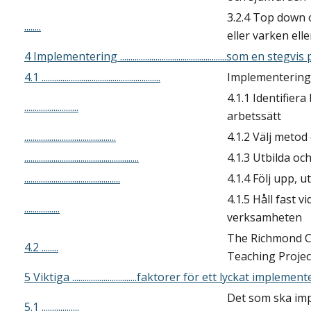
3.2.4 Top down 
........
eller varken elle
4 Implementering ...................................................som en steg
4.1 .........................................................
Implementeringe
4.1.1 Identifier
..........................
arbetssätt
............................................
4.1.2 Välj metod
.......................................................
4.1.3 Utbilda o
..............................................
4.1.4 Följ upp, 
4.1.5 Håll fast v
.................
verksamheten
The Richmond C
4.2 ........
Teaching Projec
5 Viktiga ...............................faktorer för ett lyckat implem
Det som ska im
5.1 ..................