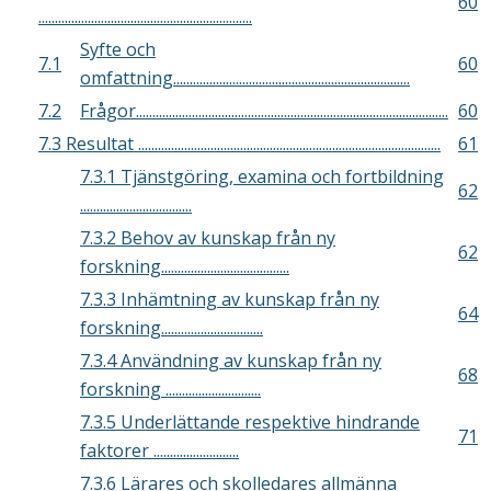
60
.................................................................
Syfte och
7.1
60
omfattning........................................................................
7.2
Frågor...............................................................................................
60
7.3 Resultat ............................................................................................
61
7.3.1 Tjänstgöring, examina och fortbildning
62
..................................
7.3.2 Behov av kunskap från ny
62
forskning.......................................
7.3.3 Inhämtning av kunskap från ny
64
forskning...............................
7.3.4 Användning av kunskap från ny
68
forskning .............................
7.3.5 Underlättande respektive hindrande
71
faktorer ..........................
7.3.6 Lärares och skolledares allmänna