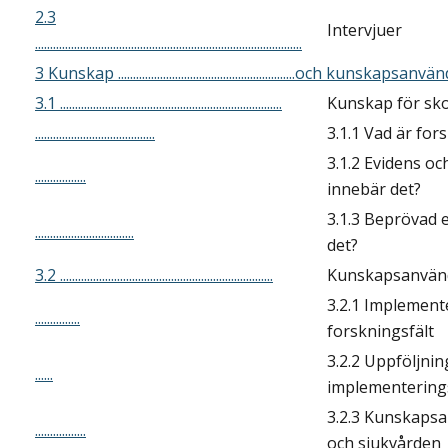
2.3
Intervjuer
.........................................................................................
3 Kunskap ...........................................................och kunskapsa
3.1 ..........................................................................
Kunskap för sk
........................................
3.1.1 Vad är fo
3.1.2 Evidens o
.................
innebär det?
3.1.3 Beprövad 
.................................
det?
3.2 .......................................................................
Kunskapsanvän
3.2.1 Implemen
...............
forskningsfält
3.2.2 Uppföljnin
......
implementering
3.2.3 Kunskapsa
.................
och sjukvården