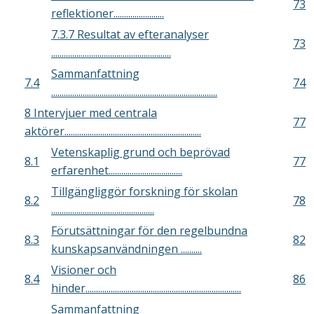
73
reflektioner........................
7.3.7 Resultat av efteranalyser
73
.........................................................
Sammanfattning
7.4
74
...............................................................................
8 Intervjuer med centrala
77
aktörer.................................................................
Vetenskaplig grund och beprövad
8.1
77
erfarenhet...................................
Tillgängliggör forskning för skolan
8.2
78
.................................................
Förutsättningar för den regelbundna
8.3
82
kunskapsanvändningen ..........
Visioner och
8.4
86
hinder..........................................................................
Sammanfattning