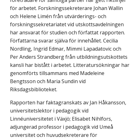
företrädare för samtliga partier har gett riktlinjer
för arbetet. Forskningssekreterare Johan Wallin
och Helene Limén från utvärderings- och
forskningssekretariatet vid utskottsavdelningen
har ansvarat för studien och författat rapporten.
Författarna svarar själva för innehållet. Cecilia
Nordling, Ingrid Edmar, Mimmi Lapadatovic och
Per Anders Strandberg från utbildningsutskottets
kansli har bistått i arbetet. Litteratursökningar har
genomförts tillsammans med Madeleine
Bengtsson och Maria Sundin vid
Riksdagsbiblioteket.
Rapporten har faktagranskats av Jan Håkansson,
universitetslektor i pedagogik vid
Linnéuniversitetet i Växjö; Elisabet Nihlfors,
adjungerad professor i pedagogik vid Umeå
universitet och huvudsekreterare för