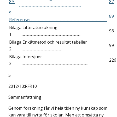
8.5
87
...............................................................................
9
89
Referenser.................................................................................................
Bilaga
Litteratursökning
98
1
..........................................................................
Bilaga
Enkätmetod och resultat tabeller
99
2
..................................................
Bilaga
Intervjuer
226
3
....................................................................................
5
2012/13:RFR10
Sammanfattning
Genom forskning får vi hela tiden ny kunskap som
kan vara till nytta för skolan. Men att omsätta ny