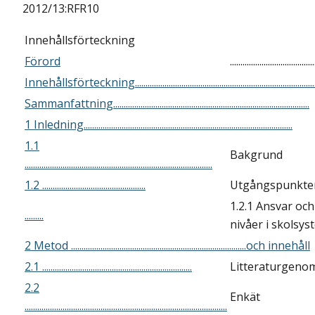
2012/13:RFR10
Innehållsförteckning
Förord
........................................
Innehållsförteckning.....................................................................................
Sammanfattning.............................................................................................
1 Inledning...................................................................................................
1.1
Bakgrund
.........................................................................................
1.2 .................................................
Utgångspunkter
1.2.1 Ansvar och
.........
nivåer i skolsys
2 Metod ...................................................................................och innehåll
2.1 .......................................................................
Litteraturgen
2.2
Enkät
................................................................................................