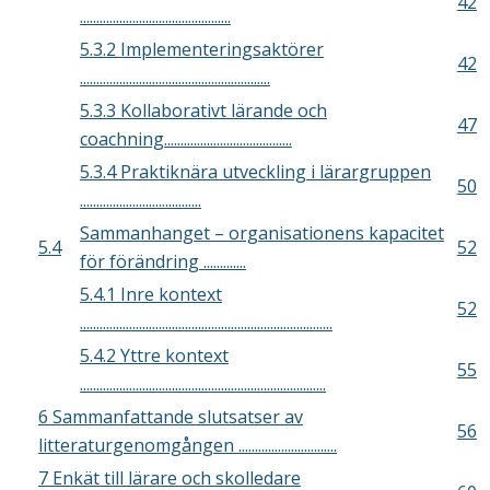
42
..............................................
5.3.2 Implementeringsaktörer
42
..........................................................
5.3.3 Kollaborativt lärande och
47
coachning.......................................
5.3.4 Praktiknära utveckling i lärargruppen
50
.....................................
Sammanhanget – organisationens kapacitet
5.4
52
för förändring .............
5.4.1 Inre kontext
52
.............................................................................
5.4.2 Yttre kontext
55
...........................................................................
6 Sammanfattande slutsatser av
56
litteraturgenomgången ..............................
7 Enkät till lärare och skolledare