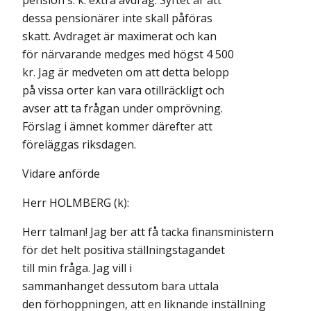
pension s. k. extra avdrag. Syftet är att
dessa pensionärer inte skall påföras
skatt. Avdraget är maximerat och kan
för närvarande medges med högst 4 500
kr. Jag är medveten om att detta belopp
på vissa orter kan vara otillräckligt och
avser att ta frågan under omprövning.
Förslag i ämnet kommer därefter att
föreläggas riksdagen.
Vidare anförde
Herr HOLMBERG (k):
Herr talman! Jag ber att få tacka finansministern
för det helt positiva ställningstagandet
till min fråga. Jag vill i
sammanhanget dessutom bara uttala
den förhoppningen, att en liknande inställning