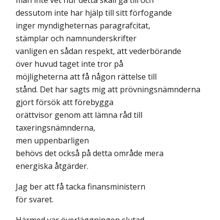
man inte vet hur detta skall gå till och
dessutom inte har hjälp till sitt förfogande
inger myndigheternas paragrafcitat,
stämplar och namnunderskrifter
vanligen en sådan respekt, att vederbörande
över huvud taget inte tror på
möjligheterna att få någon rättelse till
stånd. Det har sagts mig att prövningsnämnderna
gjort försök att förebygga
orättvisor genom att lämna råd till
taxeringsnämnderna,
men uppenbarligen
behövs det också på detta område mera
energiska åtgärder.
Jag ber att få tacka finansministern
för svaret.