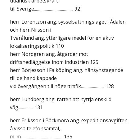
utländsk arbetskraft
till Sverige.......................................... 92
herr Lorentzon ang. sysselsättningsläget i Ådalen
och herr Nilsson i
Tvärålund ang. ytterligare medel för en aktiv
lokaliseringspolitik 110
herr Nordgren ang. åtgärder mot
driftsnedläggelse inom industrien 125
herr Börjesson i Falköping ang. hänsynstagande
till de handikappade
vid övergången till högertrafik......................... 128
herr Lundberg ang. rätten att nyttja enskild
väg................ 131
herr Eriksson i Bäckmora ang. expeditionsavgiften
å vissa telefonsamtal,
m. m............................................. 135